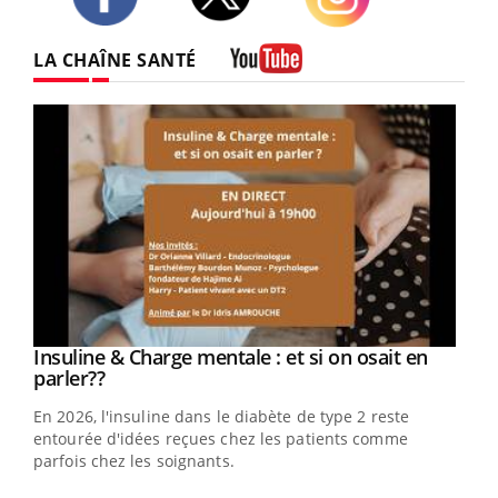
Twitter
Facebook
Instagram
LA CHAÎNE SANTÉ
Youtube
Youtube
Insuline & Charge mentale : et si on osait en
Youtube
Youtube
parler??
En 2026, l'insuline dans le diabète de type 2 reste
entourée d'idées reçues chez les patients comme
parfois chez les soignants.