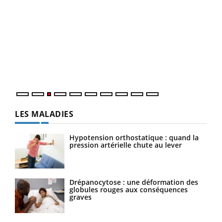
Ecz
You
pour
L'ét
Vaca
Nos 
LES MALADIES
Hypotension orthostatique : quand la
pression artérielle chute au lever
Drépanocytose : une déformation des
globules rouges aux conséquences
graves