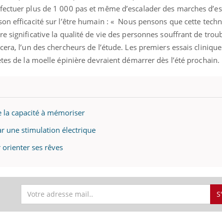
fectuer plus de 1 000 pas et même d’escalader des marches d’esc
Le smartphone nuit-il à
Légionel
l'apprentissage de la
quelle e
on efficacité sur l’être humain : « Nous pensons que cette tech
lecture ?
contami
e significative la qualité de vie des personnes souffrant de trou
cera, l’un des chercheurs de l’étude. Les premiers essais clinique
ètes de la moelle épinière devraient démarrer dès l’été prochain.
e la capacité à mémoriser
ar une stimulation électrique
 orienter ses rêves
S