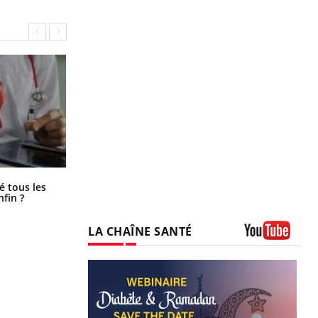
Pourquoi votre ventre gâche-t-il les
é tous les
premiers jours de vos vacances ?
nfin ?
LA CHAÎNE SANTÉ
Youtube