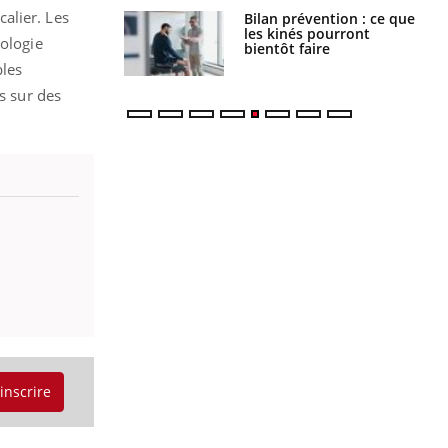
alier. Les
lose en Suisse :
Bilan prévention : ce que
st l’origine de la
les kinés pourront
nologie
nation ?
bientôt faire
bles
s sur des
'inscrire