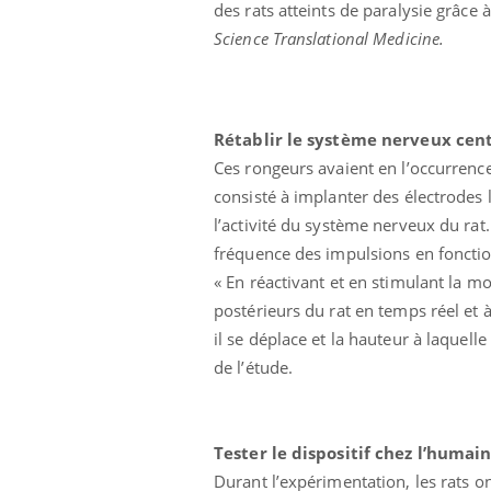
des rats atteints de paralysie grâce 
Science Translational Medicine.
Rétablir le système nerveux cent
Ces rongeurs avaient en l’occurrence
consisté à implanter des électrodes 
l’activité du système nerveux du rat
fréquence des impulsions en foncti
« En réactivant et en stimulant la 
postérieurs du rat en temps réel et
lovirus : ce qui
Pourquoi votre ventre
ans la prise en
gâche-t-il les premiers
il se déplace et la hauteur à laquell
des femmes
jours de vos vacances ?
s
de l’étude.
e empêche-t-elle
Fortes chaleurs :
 la nuit ?
pourquoi le risque de
noyade grimpe-t-il ?
Tester le dispositif chez l’humai
Durant l’expérimentation, les rats o