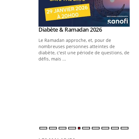
Youtube
 Mains : se
Diabète & Ramadan 2026
Youtube
outube
Le Ramadan approche, et, pour de
 un tout nouveau
nombreuses personnes atteintes de
plage, piscine,
diabète, c'est une période de questions, de
 air… Nos mains
défis, mais ...
Un
You
fac
pr
Un 
mut
san
num