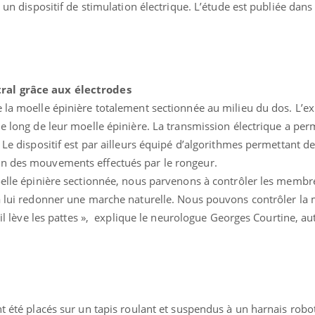
à un dispositif de stimulation électrique. L’étude est publiée dans
ral grâce aux électrodes
 la moelle épinière totalement sectionnée au milieu du dos. L’e
le long de leur moelle épinière. La transmission électrique a perm
. Le dispositif est par ailleurs équipé d’algorithmes permettant d
on des mouvements effectués par le rongeur.
moelle épinière sectionnée, nous parvenons à contrôler les membr
 à lui redonner une marche naturelle. Nous pouvons contrôler la
Pourquoi manger moins
Mordue 
de protéines pourrait
vacances
e il lève les pattes », explique le neurologue Georges Courtine, au
finalement être bénéfique
le coma
Grossesse et chaleur : ce
Mordue 
que dit la science
barracud
secouru
n
réflexe 
nt été placés sur un tapis roulant et suspendus à un harnais robot