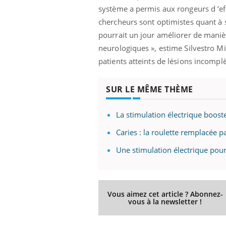
système a permis aux rongeurs d ‘ef
 fin du comprimé
Le Viagra pourrait-il
jours se profile-t-
freiner la propagation du
chercheurs sont optimistes quant à s
n ?
cancer ?
pourrait un jour améliorer de manièr
neurologiques », estime Silvestro Mi
patients atteints de lésions incompl
SUR LE MÊME THÈME
La stimulation électrique boost
Caries : la roulette remplacée p
Une stimulation électrique pour
Vous aimez cet article ? Abonnez-
vous à la newsletter !