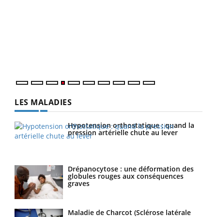
Dia
You
Le 
pers
ques
LES MALADIES
Hypotension orthostatique : quand la
pression artérielle chute au lever
Drépanocytose : une déformation des
globules rouges aux conséquences
graves
Maladie de Charcot (Sclérose latérale