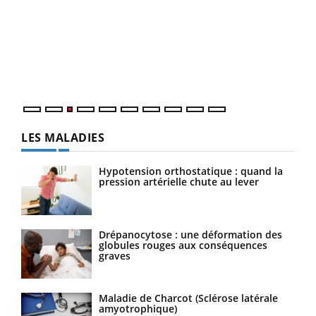
Ecz
You
pour
L'ét
Vaca
Nos 
LES MALADIES
Hypotension orthostatique : quand la
pression artérielle chute au lever
Drépanocytose : une déformation des
globules rouges aux conséquences
graves
Maladie de Charcot (Sclérose latérale
amyotrophique)