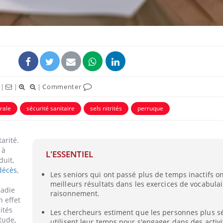
ence en fer : comprendre pour
tube
Youtube
venir
gue, irritabilité, brouillard mental ou
e alopécie… Les symptômes de la
nce en fer sont multiples ce qui la rend
|
|
|
Commenter
Insuline & Charge ment
Youtube
Yout
osait en parler??
brale
sécurité sanitaire
sels nitrités
perruque
En 2026, l'insuline dans l
reste entourée d'idées re
arité.
patients comme parfois ch
 à
L'ESSENTIEL
duit,
décès
,
Les seniors qui ont passé plus de temps inactifs o
meilleurs résultats dans les exercices de vocabulai
ladie
raisonnement.
n effet
ités
Les chercheurs estiment que les personnes plus s
tude,
utilisent leur temps pour s'engager dans des activ