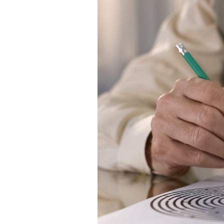
Comment éviter une otite
pendant les vacances ?
Hantavirus : un cas
détecté chez un touriste
en France
Mortalité infantile : un
rapport s’interroge sur
son taux élevé en France