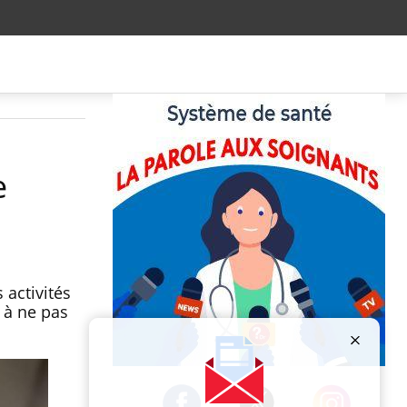
e
 activités
 à ne pas
Publicité