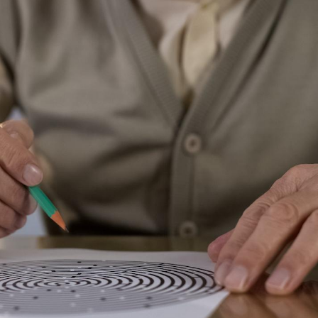
Grossesse à risque : ce jus
Cancer c
naturel attire l'attention
stratégi
des chercheurs
changé 
basque
Comment oublier les
Chikung
écrans en vacances ?
West Nil
t-il dan
France ?
Toujours connectés :
Les méd
comment le travail
protègen
empiète de plus en plus
?
sur nos soirées