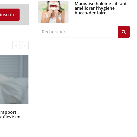
Mauvaise haleine : il faut
améliorer l’hygiène
bucco-dentaire
'inscrire
Grossesse à risque : ce jus naturel
n rapport
attire l'attention des chercheurs
x élevé en