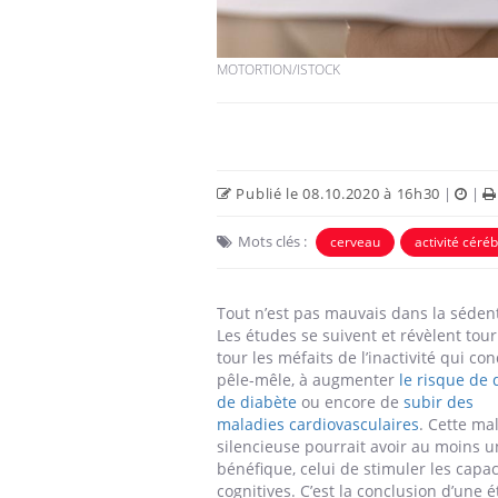
Car
You
MOTORTION/ISTOCK
pré
Fati
mêm
care
Publié le 08.10.2020 à 16h30
|
|
...
Eczéma Chronique des Mains :
Youtube
Youtube
expliquer ma maladie
Mots clés :
cerveau
activité céré
Il y a des sujets qui sont faciles à aborder...
d'autres non ! D'un côté, poser des
Tout n’est pas mauvais dans la sédent
questions sur la maladie d'un proche c'est
Les études se suivent et révèlent tour
montrer ...
tour les méfaits de l’inactivité qui con
pêle-mêle, à augmenter
le risque de 
de diabète
ou encore de
subir des
maladies cardiovasculaires
. Cette ma
silencieuse pourrait avoir au moins u
bénéfique, celui de stimuler les capac
cognitives. C’est la conclusion d’une é