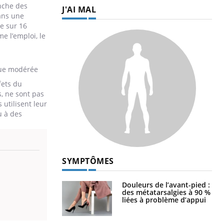
anche des
J'AI MAL
dans une
se sur 16
e l’emploi, le
que modérée
fets du
s, ne sont pas
 utilisent leur
u à des
SYMPTÔMES
Douleurs de l’avant-pied :
des métatarsalgies à 90 %
liées à problème d’appui