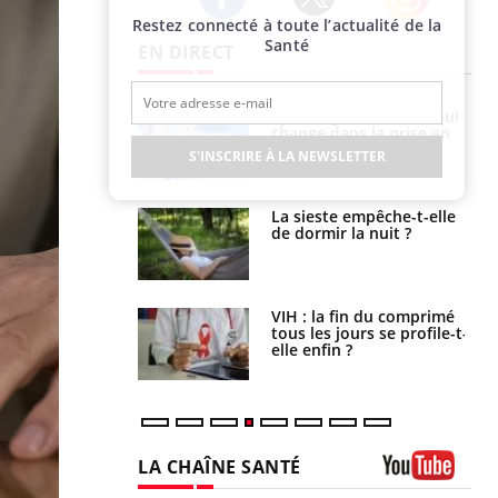
Restez connecté à toute l’actualité de la
Twitter
Facebook
Instagram
Santé
EN DIRECT
olorectal : une
Cytomégalovirus : ce qui
e simple aurait
change dans la prise en
la donne au Pays
charge des femmes
S'INSCRIRE À LA NEWSLETTER
enceintes
unya, dengue,
La sieste empêche-t-elle
e : que se passe-
de dormir la nuit ?
s le sud de la
icaments GLP-1
VIH : la fin du comprimé
t-ils aussi les os
tous les jours se profile-t-
elle enfin ?
LA CHAÎNE SANTÉ
Youtube