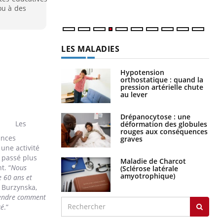
ou à des
LES MALADIES
Hypotension
orthostatique : quand la
pression artérielle chute
au lever
Drépanocytose : une
Les
déformation des globules
rouges aux conséquences
ances
graves
une activité
 passé plus
Maladie de Charcot
t. “
Nous
(Sclérose latérale
amyotrophique)
e 60 ans et
a Burzynska,
prendre comment
cé
.”