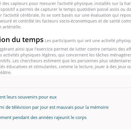
sé des capteurs pour mesurer l’activité physique, installés sur la h
ispositif a permis de capturer le temps quotidien passé assis ou 
 l’activité cérébrale, ils se sont basés sur une évaluation qui repo
mesuré et contrôlé les facteurs socio-économiques et de santé comm
 artérielle.
tion du temps
Les participants qui ont une activité physi
gérant ainsi que l'exercice permet de lutter contre certains des ef
les activités physiques légères, qui concernent les tâches ménagère
gnitifs. Les chercheurs estiment que les personnes plus sédentaires
és éducatives et stimulantes, comme la lecture, jouer à des jeux o
héâtre.
dent leurs souvenirs pour eux
emi de télévision par jour est mauvais pour la mémoire
èrement pendant des années rajeunit le corps