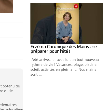
ale : et si on
Eczéma Chronique des Mains : se
Youtube
ube
Youtube
préparer pour l’été !
e diabète de type 2
L'été arrive… et avec lui, un tout nouveau
çues chez les
rythme de vie ! Vacances, plage, piscine,
ez les soignants.
soleil, activités en plein air… Nos mains
sont ...
Di
You
nt obtenu de
Le 
re et de
nom
dia
défi
édentaires
ités éducatives