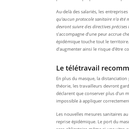
ez les soignants.
soleil, activités en plein air… Nos mains
défi
sont ...
Au-delà des salariés, les entreprises 
qu'aucun protocole sanitaire n'a été mi
devront suivre des directives précises
s’accompagne d’une peur accrue chez
épidémique touche tout le territoire
d'augmenter ainsi le risque d'être c
Le télétravail recom
En plus du masque, la distanciation 
théorie, les travailleurs devront gar
déclarent que conserver plus d'un m
impossible à appliquer correctemen
Les nouvelles mesures sanitaires au t
reprise épidémique. Le port du masqu