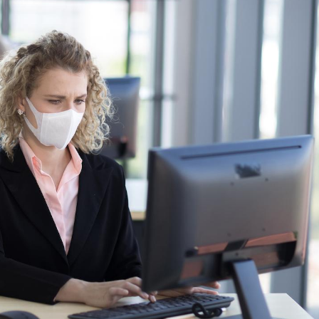
Les médicaments GLP-1
VIH : la
protègent-ils aussi les os
tous les
?
elle enfi
Cytomégalovirus : ce qui
Pourquo
change dans la prise en
gâche-t-
charge des femmes
jours de
enceintes
La sieste empêche-t-elle
Fortes c
de dormir la nuit ?
pourquo
noyade g