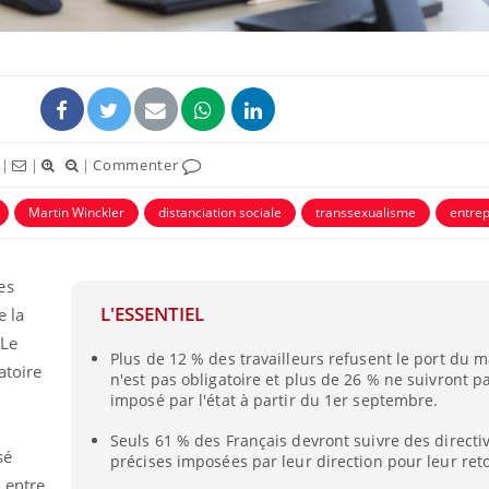
|
|
|
Commenter
Martin Winckler
distanciation sociale
transsexualisme
entrep
es
L'ESSENTIEL
e la
 Le
Plus de 12 % des travailleurs refusent le port du m
atoire
n'est pas obligatoire et plus de 26 % ne suivront pa
imposé par l'état à partir du 1er septembre.
Seuls 61 % des Français devront suivre des directi
sé
précises imposées par leur direction pour leur reto
 entre