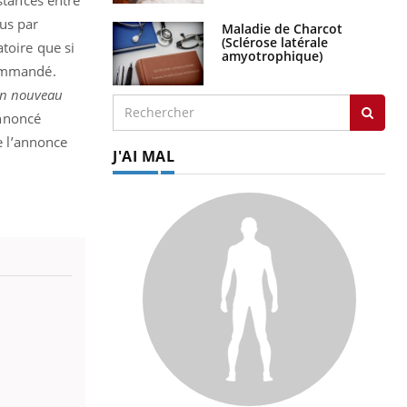
stances entre
rus par
Maladie de Charcot
(Sclérose latérale
toire que si
amyotrophique)
commandé.
 un nouveau
annoncé
e l’annonce
J'AI MAL