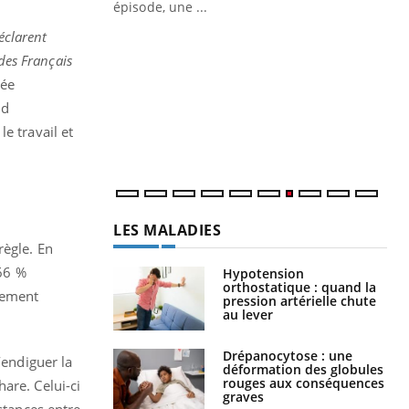
ière de bilan de
épisode, une ...
« jumeau
éclarent
Qu
You
êtr
des Français
rée
"Le
nd
qua
Doc
e travail et
dir
LES MALADIES
règle. En
 66 %
Hypotension
orthostatique : quand la
alement
pression artérielle chute
au lever
Drépanocytose : une
endiguer la
déformation des globules
rouges aux conséquences
are. Celui-ci
graves