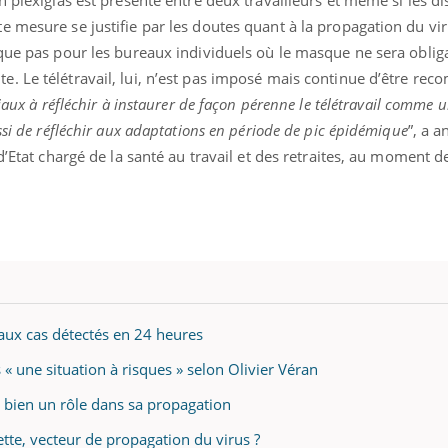
n plexiglas est présente entre deux travailleurs et même si les di
 mesure se justifie par les doutes quant à la propagation du vi
que pas pour les bureaux individuels où le masque ne sera obliga
. Le télétravail, lui, n’est pas imposé mais continue d’être re
ciaux à réfléchir à instaurer de façon pérenne le télétravail comme
ssi de réfléchir aux adaptations en période de pic épidémique
”, a 
d’Etat chargé de la santé au travail et des retraites, au moment d
aux cas détectés en 24 heures
 « une situation à risques » selon Olivier Véran
t bien un rôle dans sa propagation
ette, vecteur de propagation du virus ?