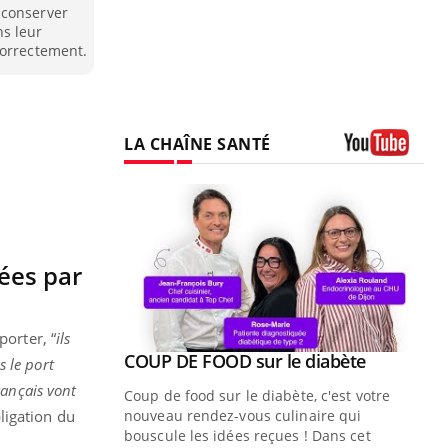
 conserver
ns leur
correctement.
LA CHAÎNE SANTÉ
Youtube
sées par
porter, “
ils
Youtube
ue » pour
COUP DE FOOD sur le diabète
Youtube
s le port
médecine
rançais vont
Coup de food sur le diabète, c'est votre
bligation du
nouveau rendez-vous culinaire qui
n groupe
bouscule les idées reçues ! Dans cet