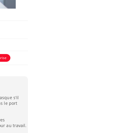
rise
asque s'il
s le port
ves
ur au travail.