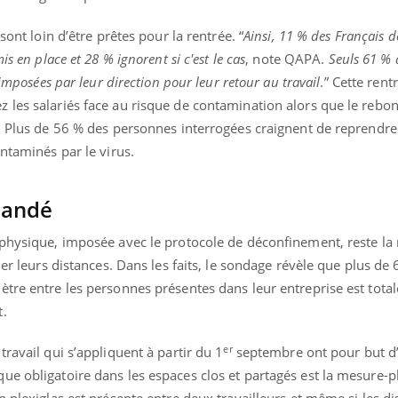
mutualiste innove en mat
s, mais ...
santé : l'utilisation d'un 
sont loin d’être prêtes pour la rentrée. “
Ainsi, 11 % des Français d
numérique » permet ...
s en place et 28 % ignorent si c'est le cas
, note QAPA.
Seuls 61 % 
 imposées par leur direction pour leur retour au travail
.” Cette rent
 les salariés face au risque de contamination alors que le rebo
. Plus de 56 % des personnes interrogées craignent de reprendre l
ontaminés par le virus.
mandé
physique, imposée avec le protocole de déconfinement, reste la 
der leurs distances. Dans les faits, le sondage révèle que plus de
ètre entre les personnes présentes dans leur entreprise est tot
t.
er
ravail qui s’appliquent à partir du 1
septembre ont pour but d’
e obligatoire dans les espaces clos et partagés est la mesure-ph