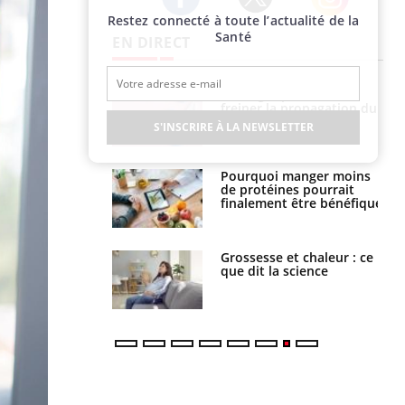
Restez connecté à toute l’actualité de la
Twitter
Facebook
Instagram
Santé
EN DIRECT
 fin du comprimé
Le Viagra pourrait-il
 jours se profile-t-
freiner la propagation du
n ?
cancer ?
S'INSCRIRE À LA NEWSLETTER
i votre ventre
Pourquoi manger moins
il les premiers
de protéines pourrait
 vos vacances ?
finalement être bénéfique
haleurs :
Grossesse et chaleur : ce
i le risque de
que dit la science
rimpe-t-il ?