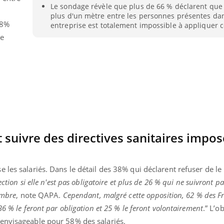
Le sondage révèle que plus de 66 % déclarent que
plus d'un mètre entre les personnes présentes da
38%
entreprise est totalement impossible à appliquer 
de
 suivre des directives sanitaires impo
les salariés. Dans le détail des 38% qui déclarent refuser de le 
Youtube
bète & Ramadan 2026
Un « jumeau numériq
tube
Youtube
ction si elle n'est pas obligatoire et plus de 26 % qui ne suivront pa
faciliter l’accès à la 
mbre
, note QAPA.
Cependant,
malgré cette opposition, 62 % des F
Ramadan approche, et, pour de
Youtube
préventive
 36 % le feront par obligation et 25 % le feront volontairement
.” L’o
breuses personnes atteintes de
Un établissement lié à u
ète, c'est une période de questions, de
envisageable pour 58% des salariés.