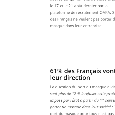
le 17 et le 21 août dernier par la
plateforme de recrutement QAPA, 
des Français ne veulent pas porter 
masque dans leur entreprise.
61% des Français vont
leur direction
La question du port du masque divise 
ale : et si on
Eczéma Chronique des Mains : se
Dia
Youtube
You
sont plus de 12 % à refuser cette prote
ube
Youtube
préparer pour l’été !
er
imposé par l'État à partir du 1
septe
Le 
 diabète de type 2
L'été arrive… et avec lui, un tout nouveau
porter un masque dans leur société
:
nom
ues chez les
rythme de vie ! Vacances, plage, piscine,
diab
port du masque pour tous n’est pas 