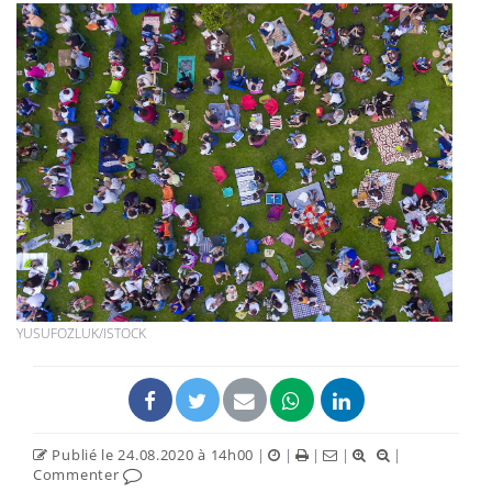
YUSUFOZLUK/ISTOCK
Publié le 24.08.2020 à 14h00
|
|
|
|
|
Commenter