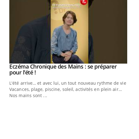
Eczéma Chronique des Mains : se préparer
Youtube
Youtube
pour l’été !
L'été arrive… et avec lui, un tout nouveau rythme de vie !
Vacances, plage, piscine, soleil, activités en plein air…
Nos mains sont ...
Dia
You
Le 
pers