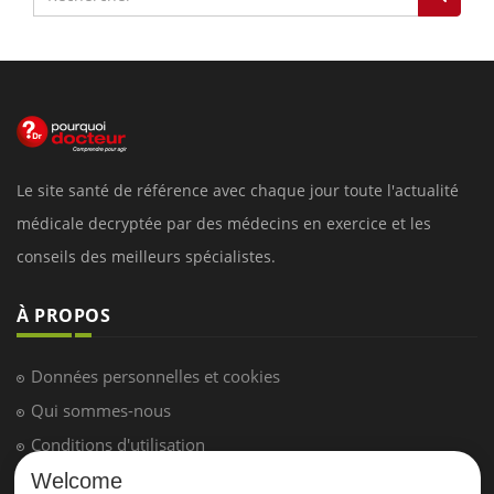
Le site santé de référence avec chaque jour toute l'actualité
médicale decryptée par des médecins en exercice et les
conseils des meilleurs spécialistes.
À PROPOS
Données personnelles et cookies
Qui sommes-nous
Conditions d'utilisation
Plan du site
Welcome