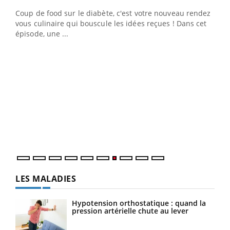
Coup de food sur le diabète, c'est votre nouveau rendez-
 en
vous culinaire qui bouscule les idées reçues ! Dans cet
u
épisode, une ...
Qua
You
"Les
trav
DRH 
LES MALADIES
Hypotension orthostatique : quand la
pression artérielle chute au lever