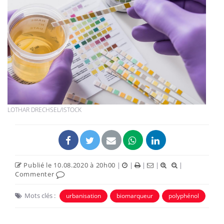
LOTHAR DRECHSEL/ISTOCK
Publié le 10.08.2020 à 20h00
|
|
|
|
|
Commenter
Mots clés :
urbanisation
biomarqueur
polyphénol