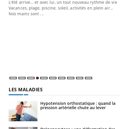
L'été arrive… et avec lui, un tout nouveau rythme de vie !
Vacances, plage, piscine, soleil, activités en plein air…
Nos mains sont ...
Dia
You
Le 
pers
ques
LES MALADIES
Hypotension orthostatique : quand la
pression artérielle chute au lever