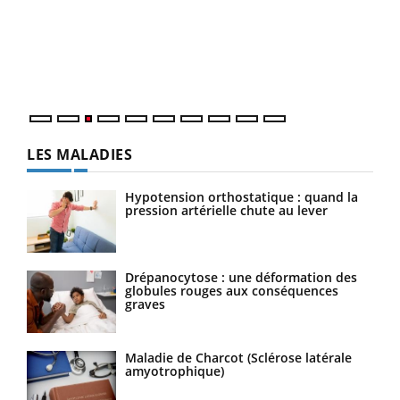
pour
L'ét
Vaca
Nos 
LES MALADIES
Hypotension orthostatique : quand la
pression artérielle chute au lever
Drépanocytose : une déformation des
globules rouges aux conséquences
graves
Maladie de Charcot (Sclérose latérale
amyotrophique)