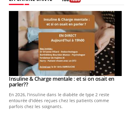
Youtube
Youtube
Insuline & Charge mentale : et si on osait en
Youtube
Youtube
parler??
En 2026, l'insuline dans le diabète de type 2 reste
entourée d'idées reçues chez les patients comme
parfois chez les soignants.
Ecz
You