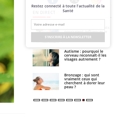
Restez connecté à toute l’actualité de la
Twitter
Facebook
Instagram
Santé
EN DIRECT
nce au gluten : les
Grossesse : ces polluants
es
pourraient influencer le
ndations de la
poids des enfants
S'INSCRIRE À LA NEWSLETTER
ance cardiaque :
Autisme : pourquoi le
 mieux la
cerveau reconnaît-il les
r
visages autrement ?
lage des horaires
Bronzage : qui sont
quel impact sur le
vraiment ceux qui
 ?
cherchent à dorer leur
peau ?