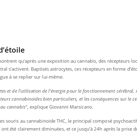
’étoile
montrent qu’après une exposition au cannabis, des récepteurs loc
ral s’activent. Baptisés astrocytes, ces récepteurs en forme d’éto
ue à se replier sur lui-même.
es et de l’utilisation de l’énergie pour le fonctionnement cérébral,
eurs cannabinoïdes bien particuliers, et les conséquences sur le ce
 au cannabis"
, explique Giovanni Marsicano.
Youtube
bète & Ramadan 2026
Un « jumeau numériq
tube
Youtube
faciliter l’accès à la 
des souris au cannabinoïde THC, le principal composé psychoacti
Ramadan approche, et, pour de
Youtube
préventive
breuses personnes atteintes de
s ont été clairement diminuées, et ce jusqu’à 24h après la prise 
Un établissement lié à u
ète, c'est une période de questions, de