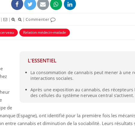
|
|
|
Commenter
cerveau
Relation médecin-malade
L'ESSENTIEL
ne
La consommation de cannabis peut mener à une r
chez
interactions sociales.
Après une exposition au cannabis, des récepteurs 
cheur
des cellules du système nerveux central s’activent.
e
ipe de
amanque (Espagne), ont identifié pour la première fois les mécan
n entre cannabis et diminution de la sociabilité. Leurs résultats 