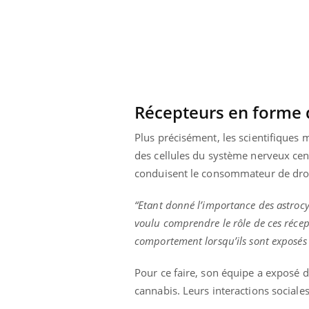
Récepteurs en forme d
Plus précisément, les scientifiques 
des cellules du système nerveux cent
conduisent le consommateur de drog
“Etant donné l’importance des astrocyt
voulu comprendre le rôle de ces récept
comportement lorsqu’ils sont exposés
ale : et si on
Eczéma Chronique des Mains : se
Dia
Youtube
You
ube
Youtube
préparer pour l’été !
Pour ce faire, son équipe a exposé 
Le 
 diabète de type 2
L'été arrive… et avec lui, un tout nouveau
nom
cannabis. Leurs interactions sociale
ues chez les
rythme de vie ! Vacances, plage, piscine,
diab