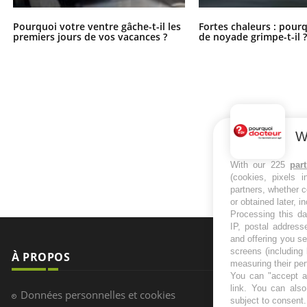
Pourquoi votre ventre gâche-t-il les
Fortes chaleurs : pourq
premiers jours de vos vacances ?
de noyade grimpe-t-il 
W
With our 225
par
(cookies, pixels 
partners, whether c
or obtained later, i
Processing this da
IP, postal address
and offering you s
screens (including
À PROPOS
NEWSLETT
measuring their pe
You can "accept al
link
. You can also 
Recevez toute
Données personnelles et cookies
subject to consent
infos santé