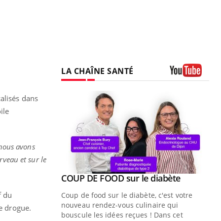
LA CHAÎNE SANTÉ
Youtube
alisés dans
ile
 nous avons
rveau et sur le
Youtube
ue » pour
COUP DE FOOD sur le diabète
Youtube
médecine
f du
Coup de food sur le diabète, c'est votre
nouveau rendez-vous culinaire qui
de drogue.
n groupe
bouscule les idées reçues ! Dans cet