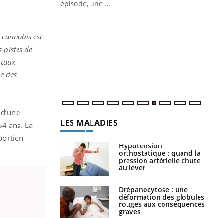
ière de bilan de
épisode, une ...
« jumeau
Qu
You
êtr
e cannabis est
"Le
 pistes de
qua
ntaux
Doc
ue des
dir
 d’une
LES MALADIES
64 ans. La
portion
Hypotension
orthostatique : quand la
pression artérielle chute
au lever
Drépanocytose : une
déformation des globules
rouges aux conséquences
graves