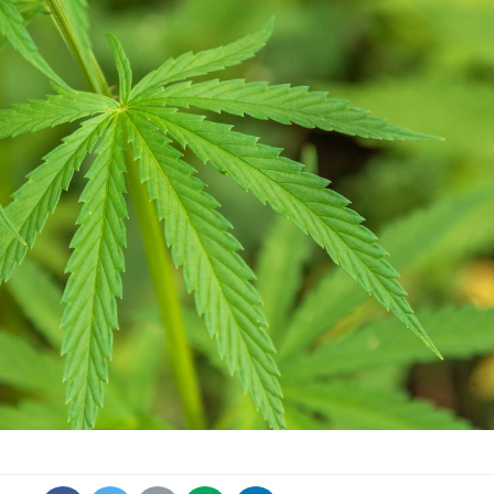
Bilan prévention : ce que
Intoléra
les kinés pourront
nouvell
bientôt faire
recomma
HAS
TDAH : quel est ce
Insuffis
traitement autorisé aux
comment
États-Unis ?
préveni
Cerveau : le mystère de la
Le déca
"madeleine de Proust"
d'été : 
enfin expliqué
sommeil