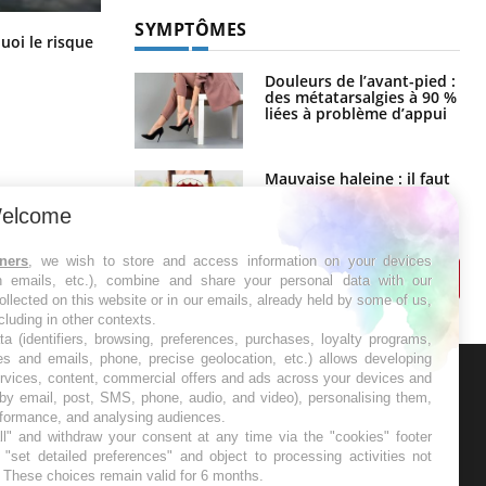
SYMPTÔMES
Le Viagra pourrait-il freiner la
uoi le risque
propagation du cancer ?
?
Douleurs de l’avant-pied :
des métatarsalgies à 90 %
liées à problème d’appui
Mauvaise haleine : il faut
améliorer l’hygiène
bucco-dentaire
elcome
tners
, we wish to store and access information on your devices
in emails, etc.), combine and share your personal data with our
ollected on this website or in our emails, already held by some of us,
ncluding in other contexts.
ta (identifiers, browsing, preferences, purchases, loyalty programs,
es and emails, phone, precise geolocation, etc.) allows developing
ervices, content, commercial offers and ads across your devices and
 by email, post, SMS, phone, audio, and video), personalising them,
ER
rformance, and analysing audiences.
l" and withdraw your consent at any time via the "cookies" footer
"set detailed preferences" and object to processing activities not
s les semaines les meilleures
. These choices remain valid for 6 months.