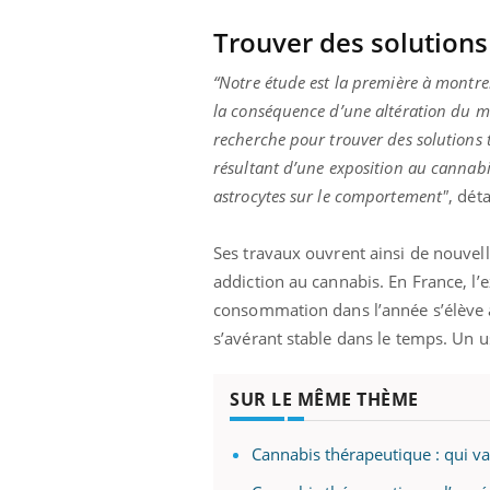
ez les soignants.
soleil, activités en plein air… Nos mains
défi
sont ...
Trouver des solution
“Notre étude est la première à montre
la conséquence d’une altération du mé
recherche pour trouver des solutions
résultant d’une exposition au cannabis
astrocytes sur le comportement"
, dét
Ses travaux ouvrent ainsi de nouvell
addiction au cannabis. En France, l
consommation dans l’année s’élève 
s’avérant stable dans le temps. Un u
SUR LE MÊME THÈME
Cannabis thérapeutique : qui va 