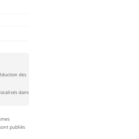
éduction des
localisés dans
ismes
sont publiés