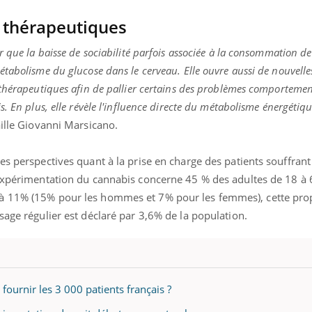
mutualiste innove en mat
s, mais ...
santé : l'utilisation d'un 
s thérapeutiques
numérique » permet ...
r que la baisse de sociabilité parfois associée à la consommation d
tabolisme du glucose dans le cerveau. Elle ouvre aussi de nouvelles
 thérapeutiques afin de pallier certains des problèmes comporteme
. En plus, elle révèle l'influence directe du métabolisme énergétiq
aille Giovanni Marsicano.
es perspectives quant à la prise en charge des patients souffrant
’expérimentation du cannabis concerne 45 % des adultes de 18 à 
à 11% (15% pour les hommes et 7% pour les femmes), cette pro
sage régulier est déclaré par 3,6% de la population.
fournir les 3 000 patients français ?