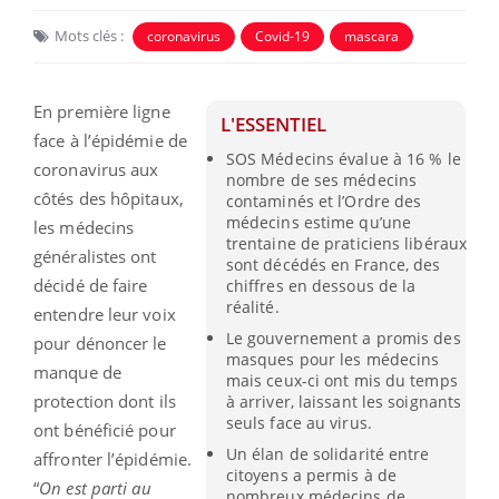
Mots clés :
coronavirus
Covid-19
mascara
En première ligne
L'ESSENTIEL
face à l’épidémie de
SOS Médecins évalue à 16 % le
coronavirus aux
nombre de ses médecins
côtés des hôpitaux,
contaminés et l’Ordre des
médecins estime qu’une
les médecins
trentaine de praticiens libéraux
généralistes ont
sont décédés en France, des
décidé de faire
chiffres en dessous de la
réalité.
entendre leur voix
Le gouvernement a promis des
pour dénoncer le
masques pour les médecins
manque de
mais ceux-ci ont mis du temps
protection dont ils
à arriver, laissant les soignants
seuls face au virus.
ont bénéficié pour
Un élan de solidarité entre
affronter l’épidémie.
citoyens a permis à de
“
On est parti au
nombreux médecins de