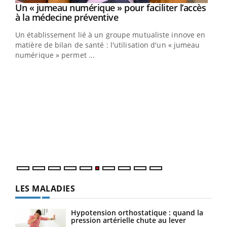
Un « jumeau numérique » pour faciliter l’accès
Youtube
Youtube
à la médecine préventive
Un établissement lié à un groupe mutualiste innove en
e
matière de bilan de santé : l'utilisation d'un « jumeau
numérique » permet ...
COU
You
Coup
vous
épis
LES MALADIES
Hypotension orthostatique : quand la
pression artérielle chute au lever