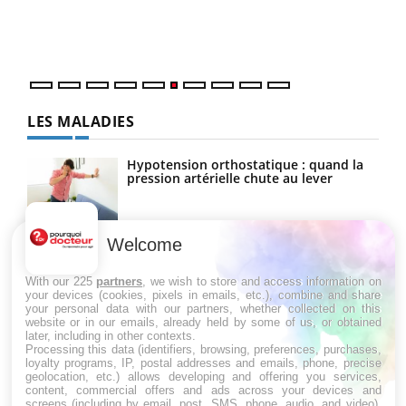
vous
épis
LES MALADIES
Hypotension orthostatique : quand la
pression artérielle chute au lever
Welcome
Drépanocytose : une déformation des
globules rouges aux conséquences
graves
With our 225
partners
, we wish to store and access information on
your devices (cookies, pixels in emails, etc.), combine and share
your personal data with our partners, whether collected on this
website or in our emails, already held by some of us, or obtained
Maladie de Charcot (Sclérose latérale
later, including in other contexts.
amyotrophique)
Processing this data (identifiers, browsing, preferences, purchases,
loyalty programs, IP, postal addresses and emails, phone, precise
geolocation, etc.) allows developing and offering you services,
content, commercial offers and ads across your devices and
screens (including by email, post, SMS, phone, audio, and video),