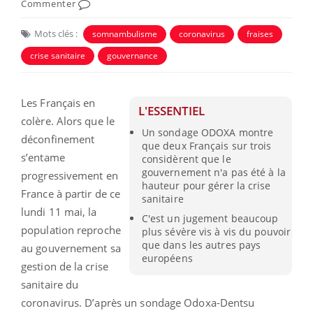
Commenter
Mots clés :
somnambulisme
coronavirus
fraises
crise sanitaire
gouvernance
Les Français en
L'ESSENTIEL
colère. Alors que le
Un sondage ODOXA montre
déconfinement
que deux Français sur trois
s’entame
considèrent que le
gouvernement n'a pas été à la
progressivement en
hauteur pour gérer la crise
France à partir de ce
sanitaire
lundi 11 mai, la
C'est un jugement beaucoup
population reproche
plus sévère vis à vis du pouvoir
que dans les autres pays
au gouvernement sa
européens
gestion de la crise
sanitaire du
coronavirus. D’après un sondage Odoxa-Dentsu