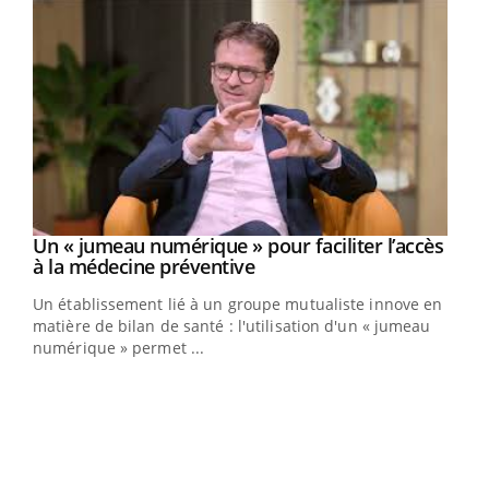
Un « jumeau numérique » pour faciliter l’accès
Youtube
Youtube
à la médecine préventive
Un établissement lié à un groupe mutualiste innove en
e
matière de bilan de santé : l'utilisation d'un « jumeau
numérique » permet ...
COU
You
Coup