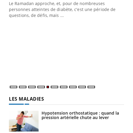
Le Ramadan approche, et, pour de nombreuses
personnes atteintes de diabète, c'est une période de
questions, de défis, mais ...
Un « jumeau numérique » pour faciliter l’accès
COU
Youtube
You
Youtube
à la médecine préventive
Coup
Un établissement lié à un groupe mutualiste innove en
vous
matière de bilan de santé : l'utilisation d'un « jumeau
épis
numérique » permet ...
LES MALADIES
Hypotension orthostatique : quand la
pression artérielle chute au lever