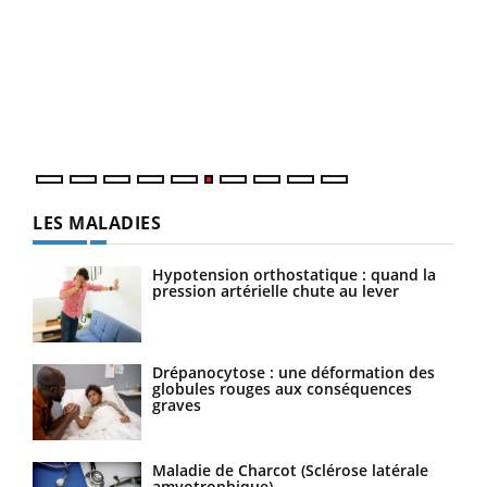
COU
You
Coup
vous
épis
LES MALADIES
Hypotension orthostatique : quand la
pression artérielle chute au lever
Drépanocytose : une déformation des
globules rouges aux conséquences
graves
Maladie de Charcot (Sclérose latérale
amyotrophique)