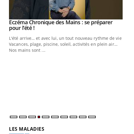
Eczéma Chronique des Mains : se préparer
Youtube
Youtube
pour l’été !
L'été arrive… et avec lui, un tout nouveau rythme de vie !
Vacances, plage, piscine, soleil, activités en plein air…
Nos mains sont ...
Dia
You
Le 
pers
ques
LES MALADIES