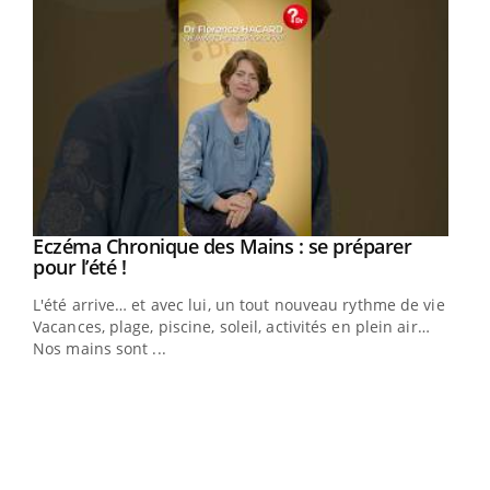
Eczéma Chronique des Mains : se préparer
Youtube
Youtube
pour l’été !
L'été arrive… et avec lui, un tout nouveau rythme de vie !
Vacances, plage, piscine, soleil, activités en plein air…
Nos mains sont ...
Dia
You
Le 