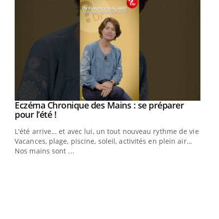
Eczéma Chronique des Mains : se préparer
Youtube
Youtube
pour l’été !
L'été arrive… et avec lui, un tout nouveau rythme de vie !
Vacances, plage, piscine, soleil, activités en plein air…
Nos mains sont ...
Dia
You
Le 
pers