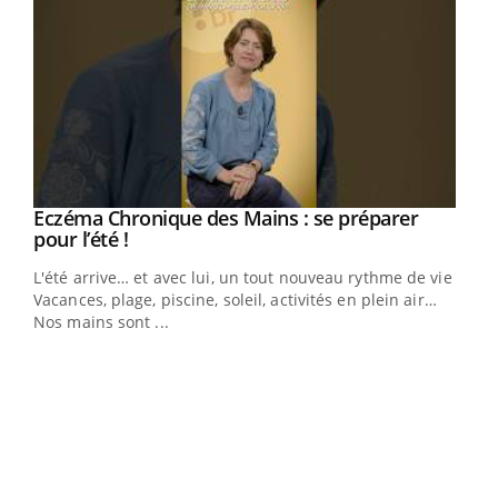
Eczéma Chronique des Mains : se préparer
Youtube
Youtube
pour l’été !
L'été arrive… et avec lui, un tout nouveau rythme de vie !
Vacances, plage, piscine, soleil, activités en plein air…
Nos mains sont ...
Dia
You
Le 
pers
ques