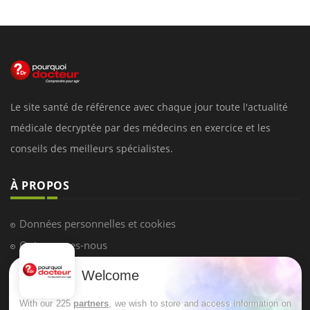
Le site santé de référence avec chaque jour toute l'actualité
médicale decryptée par des médecins en exercice et les
conseils des meilleurs spécialistes.
À PROPOS
Données personnelles et cookies
Qui sommes-nous
Conditions d'utilisation
Welcome
Plan du site
With our 225
partners
, we wish to store and access information on
Mentions Légales