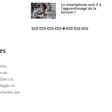
a pourrait-il
Le smartphone nuit-il à
la propagation du
l'apprentissage de la
lecture ?
es
ents
on au
 Dans la
dégâts et
ortantes qui