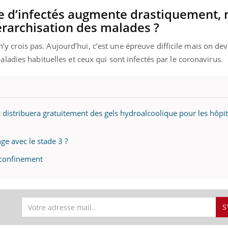
e d’infectés augmente drastiquement, n
iérarchisation des malades ?
 n’y crois pas. Aujourd’hui, c’est une épreuve difficile mais on dev
uline & Charge mentale : et si on
Eczéma Chronique des
tube
Youtube
Youtube
Y
it en parler??
préparer pour l’été !
adies habituelles et ceux qui sont infectés par le coronavirus.
026, l'insuline dans le diabète de type 2
L'été arrive… et avec lui,
e entourée d'idées reçues chez les
rythme de vie ! Vacances, 
ients comme parfois chez les soignants.
soleil, activités en plein
sont ...
 distribuera gratuitement des gels hydroalcoolique pour les hôpi
ge avec le stade 3 ?
 confinement
S