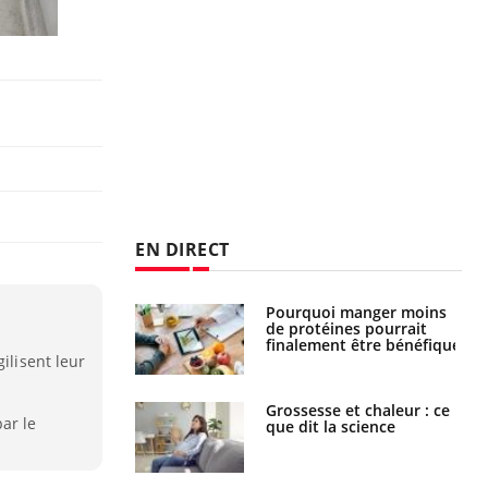
EN DIRECT
i votre ventre
Pourquoi manger moins
il les premiers
de protéines pourrait
 vos vacances ?
finalement être bénéfique
ilisent leur
haleurs :
Grossesse et chaleur : ce
ar le
i le risque de
que dit la science
rimpe-t-il ?