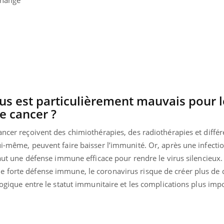
change
VIH : la fin du comprimé
Le Viagr
tous les jours se profile-t-
freiner 
elle enfin ?
cancer ?
us est particulièrement mauvais pour l
e cancer ?
ancer reçoivent des chimiothérapies, des radiothérapies et différ
ui-même, peuvent faire baisser l’immunité. Or, après une infecti
 faut une défense immune efficace pour rendre le virus silencieux.
 forte défense immune, le coronavirus risque de créer plus de 
 logique entre le statut immunitaire et les complications plus imp