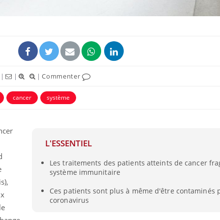
|
|
|
Commenter
cancer
système
ncer
Cytomégalovirus : ce qui
Pourquo
L'ESSENTIEL
change dans la prise en
gâche-t-
charge des femmes
jours de
d
enceintes
Les traitements des patients atteints de cancer frag
e
système immunitaire
s),
La sieste empêche-t-elle
Fortes c
Ces patients sont plus à même d'être contaminés p
de dormir la nuit ?
pourquo
ux
noyade g
coronavirus
le