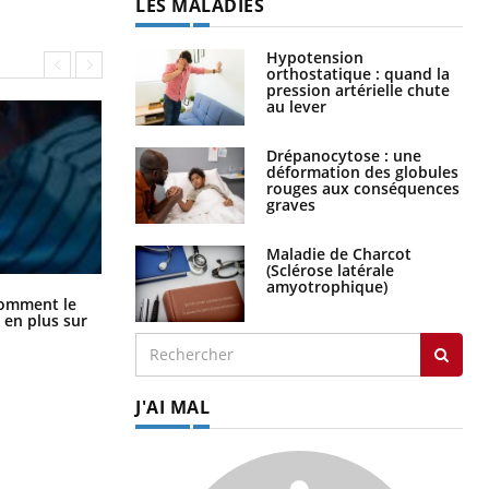
LES MALADIES
Hypotension
orthostatique : quand la
pression artérielle chute
au lever
Drépanocytose : une
déformation des globules
rouges aux conséquences
graves
Maladie de Charcot
(Sclérose latérale
amyotrophique)
Cancer colorectal : une stratégie
comment le
simple aurait changé la donne au
 en plus sur
Pays basque
J'AI MAL