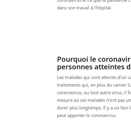
coronavirus et ce que la pandémie 
 connectés :
Les médicaments GLP-1
dans son travail à l'hôpital.
le travail
protègent-ils aussi les os
de plus en plus
?
soirées
Pourquoi le coronavir
personnes atteintes d
Les malades qui sont atteints d’un c
traitements qui, en plus du cancer l
coronavirus, ou tout autre virus, il
mesure où ces malades n’ont pas une
durer plus longtemps. Il y a un lien
peut apporter le coronavirus.