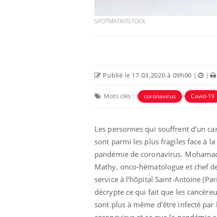
SPOTMATIK/ISTOCK
Publié le 17.03.2020 à 09h00
|
|
Mots clés :
coronavirus
Covid-19
Les personnes qui souffrent d'un ca
 à risque : ce jus
Cancer colorectal : une
sont parmi les plus fragiles face à la
ttire l'attention
stratégie simple aurait
cheurs
changé la donne au Pays
pandémie de coronavirus. Mohama
basque
Mathy, onco-hématologue et chef d
service à l’hôpital Saint-Antoine (Pari
 oublier les
Chikungunya, dengue,
n vacances ?
West Nile : que se passe-
décrypte ce qui fait que les cancére
t-il dans le sud de la
France ?
sont plus à même d'être infecté par 