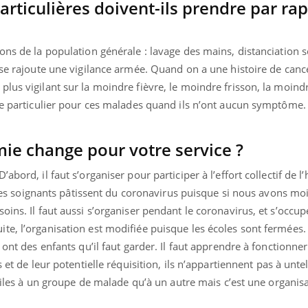
articulières doivent-ils prendre par ra
ons de la population générale : lavage des mains, distanciation so
 se rajoute une vigilance armée. Quand on a une histoire de canc
lus vigilant sur la moindre fièvre, le moindre frisson, la moind
que particulier pour ces malades quand ils n’ont aucun symptôme.
mie change pour votre service ?
bord, il faut s’organiser pour participer à l’effort collectif de l’
ue les soignants pâtissent du coronavirus puisque si nous avons mo
ins. Il faut aussi s’organiser pendant le coronavirus, et s’occup
te, l’organisation est modifiée puisque les écoles sont fermées.
 ont des enfants qu’il faut garder. Il faut apprendre à fonctionn
 et de leur potentielle réquisition, ils n’appartiennent pas à untel 
utiles à un groupe de malade qu’à un autre mais c’est une organis