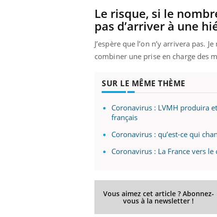
Le risque, si le nombr
pas d’arriver à une h
J’espère que l’on n’y arrivera pas. Je
 Mains :
Carence en fer : comprendre pour
Ins
Youtube
You
Youtube
Youtube
prévenir
osa
combiner une prise en charge des mal
aciles à aborder...
Fatigue, irritabilité, brouillard mental ou
En 2
poser des
même alopécie… Les symptômes de la
rest
SUR LE MÊME THÈME
'un proche c'est
carence en fer sont multiples ce qui la rend
pat
...
Coronavirus : LVMH produira et
français
Coronavirus : qu’est-ce qui chan
Coronavirus : La France vers le
Vous aimez cet article ? Abonnez-
vous à la newsletter !