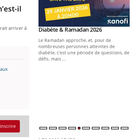
’est-il
rait arriver à
Youtube
 Mains : se
Diabète & Ramadan 2026
Youtube
outube
Le Ramadan approche, et, pour de
 un tout nouveau
nombreuses personnes atteintes de
plage, piscine,
diabète, c'est une période de questions, de
 air… Nos mains
défis, mais ...
taux
Un
You
fac
pr
Un 
mut
san
num
'inscrire