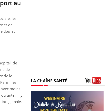
pport au
ciale, les
er et de
re douleur
hôpital, de
ins de
er de la
LA CHAÎNE SANTÉ
 Parmi les
Youtube
er avec moins
ou untel. Il y
ation globale.