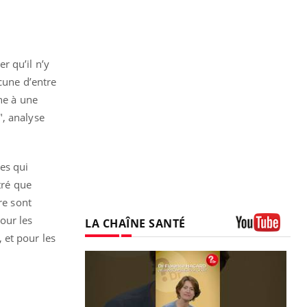
r qu’il n’y
cune d’entre
ne à une
", analyse
les qui
ré que
re sont
our les
LA CHAÎNE SANTÉ
 et pour les
Youtube