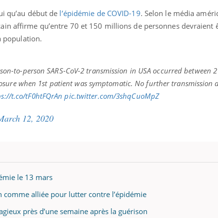
hui qu’au début de
l’épidémie de COVID-19
. Selon le média améri
in affirme qu’entre 70 et 150 millions de personnes devraient 
la population.
ence en fer : comprendre pour
Insuline & Charge ment
tube
Youtube
Youtube
Yout
venir
osait en parler??
son-to-person SARS-CoV-2 transmission in USA occurred between 2
gue, irritabilité, brouillard mental ou
En 2026, l'insuline dans l
e alopécie… Les symptômes de la
reste entourée d'idées re
osure when 1st patient was symptomatic. No further transmission 
nce en fer sont multiples ce qui la rend
patients comme parfois ch
ps://t.co/tF0htFQrAn
pic.twitter.com/3shqCuoMpZ
March 12, 2020
démie le 13 mars
on comme alliée pour lutter contre l’épidémie
agieux près d’une semaine après la guérison