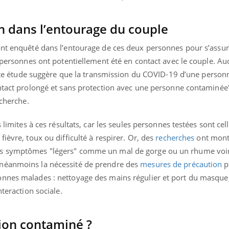
 dans l’entourage du couple
nt enquêté dans l’entourage de ces deux personnes pour s’assure
2 personnes ont potentiellement été en contact avec le couple. Au
te étude suggère que la transmission du COVID-19 d’une person
ontact prolongé et sans protection avec une personne contaminée
echerche.
 limites à ces résultats, car les seules personnes testées sont cel
ièvre, toux ou difficulté à respirer. Or, des
recherches
ont mont
es symptômes "légers" comme un mal de gorge ou un rhume voi
néanmoins la nécessité de prendre des
mesures de précaution
p
nnes malades : nettoyage des mains régulier et port du masque,
nteraction sociale.
tion contaminé ?