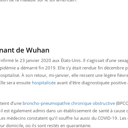
Pourquoi votre ventre
Pourquo
gâche-t-il les premiers
de prot
jours de vos vacances ?
finalem
enant de Wuhan
firmé le 23 janvier 2020 aux États-Unis. Il s’agissait d’une sexa
’épidémie a démarré fin 2019. Elle s’y était rendue fin décembre p
hospitalisé. À son retour, mi-janvier, elle ressent une légère fièvre
Elle sera ensuite
hospitalisée
avant d’être diagnostiquée positive
tteint d’une
broncho-pneumopathie chronique obstructive
(BPCO)
, il est également admis dans un établissement de santé à cause d
 Les médecins constatent qu’il souffre lui aussi du COVID-19. Les
ur domicile, où ils sont restés en quarantaine.