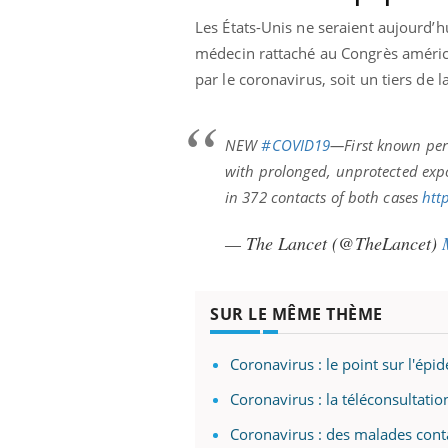
Les États-Unis ne seraient aujourd’
médecin rattaché au Congrès américa
par le coronavirus, soit un tiers de 
Eczéma Chronique des Mains :
Car
Youtube
You
Youtube
expliquer ma maladie
pré
NEW
#COVID19
—First known per
Il y a des sujets qui sont faciles à aborder...
Fati
d'autres non ! D'un côté, poser des
mêm
with prolonged, unprotected exp
questions sur la maladie d'un proche c'est
care
in 372 contacts of both cases
htt
montrer ...
...
— The Lancet (@TheLancet)
SUR LE MÊME THÈME
Coronavirus : le point sur l'épi
Coronavirus : la téléconsultati
Coronavirus : des malades cont