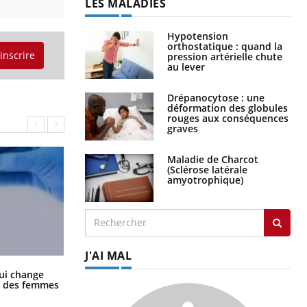
LES MALADIES
Hypotension
orthostatique : quand la
'inscrire
pression artérielle chute
au lever
Drépanocytose : une
déformation des globules
rouges aux conséquences
graves
Maladie de Charcot
(Sclérose latérale
amyotrophique)
J'AI MAL
La sieste empêche-t-elle de dormir
ui change
la nuit ?
ge des femmes