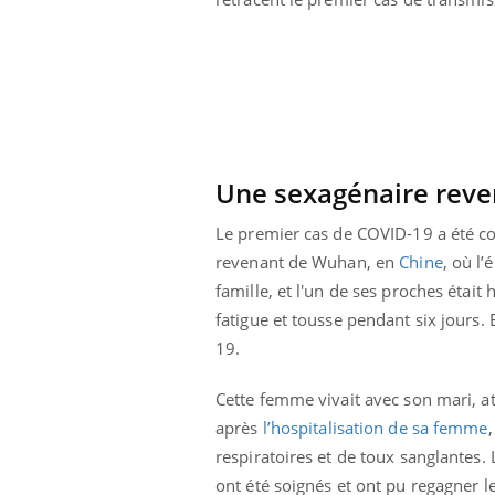
Cytomégalovirus : ce qui
change dans la prise en
charge des femmes
enceintes
Une sexagénaire rev
Le premier cas de COVID-19 a été con
revenant de Wuhan, en
Chine
, où l
famille, et l'un de ses proches était 
fatigue et tousse pendant six jours. 
19.
Cette femme vivait avec son mari, a
après
l’hospitalisation de sa femme
respiratoires et de toux sanglantes.
ont été soignés et ont pu regagner le