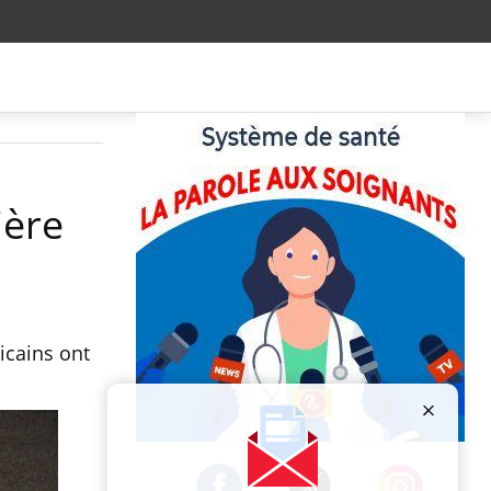
ière
icains ont
Publicité