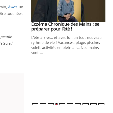
cain,
Axios
, un
être touchées
ale : et si on
Eczéma Chronique des Mains : se
Youtube
ube
Youtube
préparer pour l’été !
 people
e diabète de type 2
L'été arrive… et avec lui, un tout nouveau
çues chez les
rythme de vie ! Vacances, plage, piscine,
detected
ez les soignants.
soleil, activités en plein air… Nos mains
sont ...
Di
You
Le 
nom
dia
défi