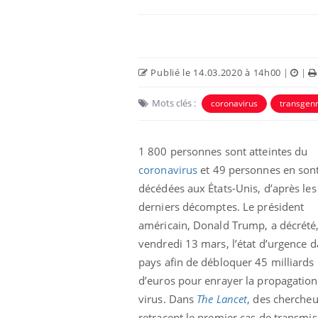
Publié le 14.03.2020 à 14h00
|
|
Mots clés :
coronavirus
transgen
1 800 personnes sont atteintes du
coronavirus
et 49 personnes en son
décédées aux États-Unis, d’après les
Chikungunya, dengue,
derniers décomptes. Le président
West Nile : que se passe-
t-il dans le sud de la
américain, Donald Trump, a décrété
France ?
vendredi 13 mars, l’état d’urgence d
pays afin de débloquer 45 milliards
Les médicaments GLP-1
protègent-ils aussi les os
d’euros pour enrayer la propagatio
?
virus.
Dans
The Lancet
, des chercheu
retracent le premier cas de transmis