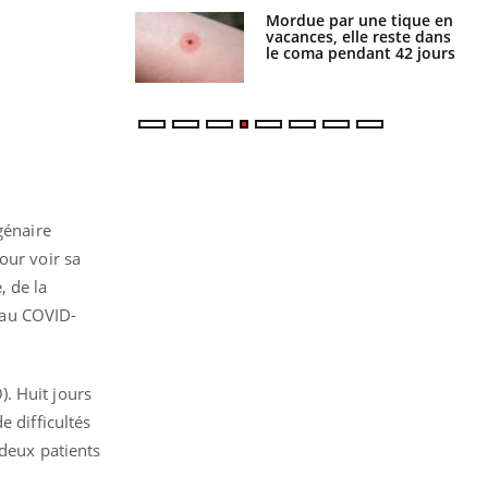
i manger moins
Mordue par une tique en
éines pourrait
vacances, elle reste dans
ent être bénéfique
le coma pendant 42 jours
génaire
our voir sa
, de la
 au COVID-
. Huit jours
e difficultés
 deux patients