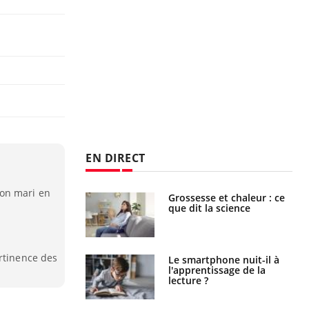
EN DIRECT
son mari en
haleurs :
Grossesse et chaleur : ce
i le risque de
que dit la science
rimpe-t-il ?
ertinence des
a pourrait-il
Le smartphone nuit-il à
la propagation du
l'apprentissage de la
lecture ?