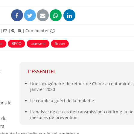
|
|
|
Commenter
re
BPCO
tourisme
fiction
L'ESSENTIEL
t
Une sexagénaire de retour de Chine a contaminé 
La sieste empêche-t-elle
Fortes c
janvier 2020
de dormir la nuit ?
pourquo
noyade g
,
Le couple a guéri de la maladie
ans le
L'analyse de ce cas de transmission confirme la p
VIH : la fin du comprimé
Le Viagr
tous les jours se profile-t-
freiner 
mesures de prévention
n du
elle enfin ?
cancer ?
rs
sion de la maladie sur le sol américain.