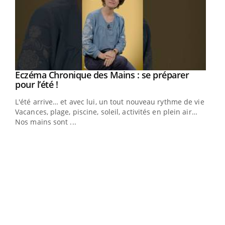
Eczéma Chronique des Mains : se préparer
Youtube
Youtube
pour l’été !
L'été arrive… et avec lui, un tout nouveau rythme de vie !
Vacances, plage, piscine, soleil, activités en plein air…
Nos mains sont ...
Dia
You
Le 
pers
ques