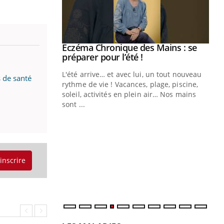
ale : et si on
Eczéma Chronique des Mains : se
Youtube
ube
Youtube
préparer pour l’été !
e diabète de type 2
L'été arrive… et avec lui, un tout nouveau
s de santé
çues chez les
rythme de vie ! Vacances, plage, piscine,
ez les soignants.
soleil, activités en plein air… Nos mains
sont ...
Di
You
Le 
nom
dia
'inscrire
défi