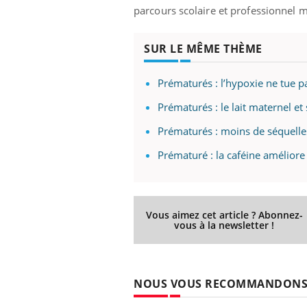
parcours scolaire et professionnel 
SUR LE MÊME THÈME
Eczéma Chronique des Mains :
Car
Youtube
You
Youtube
expliquer ma maladie
pré
Prématurés : l’hypoxie ne tue pa
Il y a des sujets qui sont faciles à aborder...
Fati
Prématurés : le lait maternel et
d'autres non ! D'un côté, poser des
mêm
questions sur la maladie d'un proche c'est
care
Prématurés : moins de séquelle
montrer ...
...
Prématuré : la caféine améliore 
Vous aimez cet article ? Abonnez-
vous à la newsletter !
NOUS VOUS RECOMMANDON