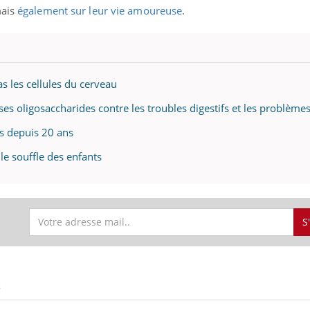
mais
également sur leur vie amoureuse
.
ence en fer : comprendre pour
Insuline & Charge ment
tube
Youtube
Youtube
Yout
venir
osait en parler??
s les cellules du cerveau
gue, irritabilité, brouillard mental ou
En 2026, l'insuline dans l
 ses oligosaccharides contre les troubles digestifs et les problème
e alopécie… Les symptômes de la
reste entourée d'idées re
nce en fer sont multiples ce qui la rend
patients comme parfois ch
s depuis 20 ans
le souffle des enfants
S
S