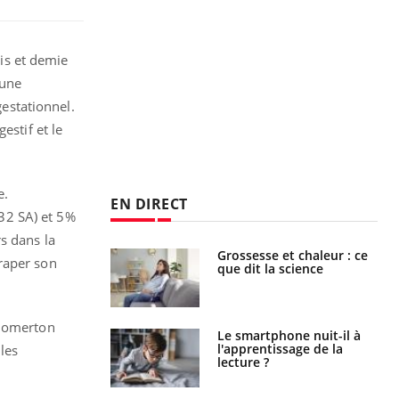
is et demie
 une
estationnel.
estif et le
e.
EN DIRECT
32 SA) et 5%
s dans la
haleurs :
Grossesse et chaleur : ce
traper son
i le risque de
que dit la science
rimpe-t-il ?
 Homerton
a pourrait-il
Le smartphone nuit-il à
la propagation du
l'apprentissage de la
les
lecture ?