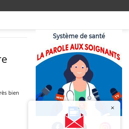
re
rès bien
Publicité