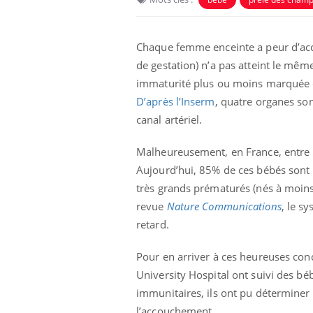
Chaque femme enceinte a peur d’acc
de gestation) n’a pas atteint le mê
immaturité plus ou moins marquée d
D’après l’Inserm
, quatre organes son
canal artériel.
Malheureusement, en France, entre
Aujourd’hui, 85% de ces bébés sont
très grands prématurés (nés à moins
Chikungunya, dengue,
revue
Nature Communications
, le s
West Nile : que se passe-
t-il dans le sud de la
retard.
France ?
Pour en arriver à ces heureuses con
Les médicaments GLP-1
protègent-ils aussi les os
University Hospital ont suivi des bé
?
immunitaires, ils ont pu déterminer 
l’accouchement.