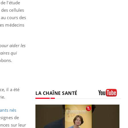
 de l’étude
 des cellules
s au cours des
 les médecins
pour aider les
aires qui
ibbons.
, il a été
LA CHAÎNE SANTÉ
vie.
Youtube
ants nés
 signes de
ences sur leur