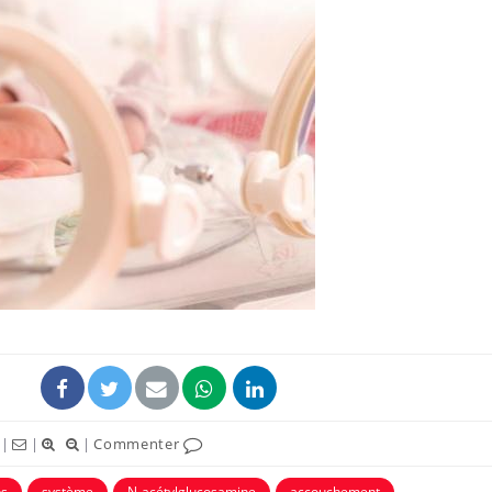
|
|
|
Commenter
ps
système
N-acétylglucosamine
accouchement