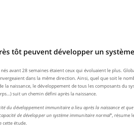
Pourquoi votre ventre
Pourquo
gâche-t-il les premiers
de prot
jours de vos vacances ?
finalem
rès tôt peuvent développer un systèm
 nés avant 28 semaines étaient ceux qui évoluaient le plus. Glo
onvergeaient dans la même direction. Ainsi, quel que soit le nom
e la naissance, le développement de tous les composants du s
orps…) suit un chemin défini après la naissance.
ité du développement immunitaire a lieu après la naissance et qu
 capacité de développer un système immunitaire normal
”, résume l
 cette étude.