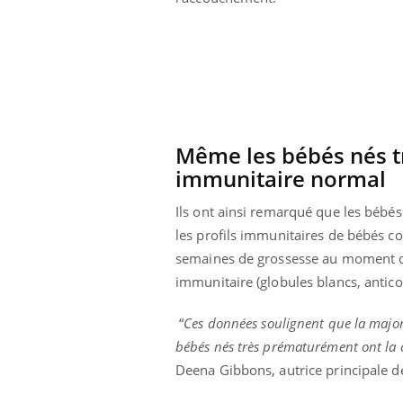
Cytomégalovirus : ce qui
change dans la prise en
charge des femmes
enceintes
Même les bébés nés t
immunitaire normal
Ils ont ainsi remarqué que les bébés
les profils immunitaires de bébés c
semaines de grossesse au moment d
immunitaire (globules blancs, antic
“
Ces données soulignent que la major
bébés nés très prématurément ont la
Deena Gibbons, autrice principale de