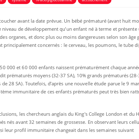
oucher avant la date prévue. Un bébé prématuré (avant huit mo
me niveau de développement qu’un enfant né à terme et présente
es organes, et donc plus ou moins dangereuses selon son âge g
t principalement concernés : le cerveau, les poumons, le tube dig
 50 000 et 60 000 enfants naissent prématurément chaque anné
 dit prématurés moyens (32-37 SA), 10% grands prématurés (28-
 de 28 SA). Toutefois, d’après une nouvelle étude parue le 9 mar
La sieste empêche-t-elle
Fortes c
ystème immunitaire de ces enfants prématurés peut très bien rat
de dormir la nuit ?
pourquo
noyade g
clusions, les chercheurs anglais du King's College London et du
VIH : la fin du comprimé
Le Viagr
tous les jours se profile-t-
freiner 
bés nés avant 32 semaines de grossesse. En observant leurs cellu
elle enfin ?
cancer ?
si leur profil immunitaire changeait dans les semaines suivant