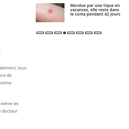
i manger moins
Mordue par une tique en
éines pourrait
vacances, elle reste dans
ent être bénéfique
le coma pendant 42 jours
e
balement, tous
bre de
ystème
e même les
e docteur