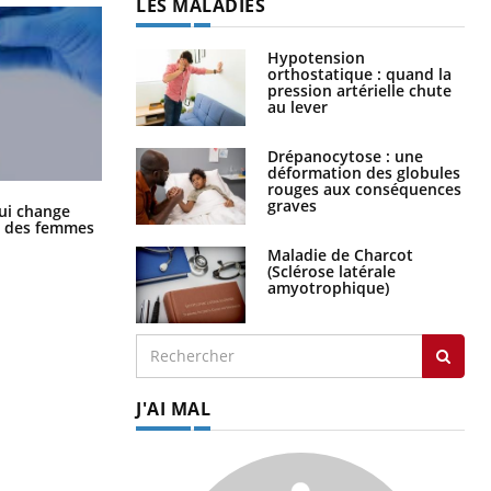
LES MALADIES
Hypotension
orthostatique : quand la
pression artérielle chute
au lever
Drépanocytose : une
déformation des globules
rouges aux conséquences
graves
La sieste empêche-t-elle de dormir
ui change
la nuit ?
ge des femmes
Maladie de Charcot
(Sclérose latérale
amyotrophique)
J'AI MAL