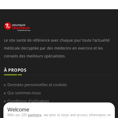
Le site santé de référence avec chaque jour toute l'actualité
médicale decryptée par des médecins en exercice et les
conseils des meilleurs spécialistes.
À PROPOS
Données personnelles et cookies
Qui sommes-nous
Conditions d'utilisation
Plan du site
Welcome
With our 225
partners
, we wish to store and access information on
Mentions Légales