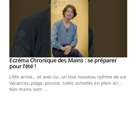
Eczéma Chronique des Mains : se préparer
Youtube
Youtube
pour l’été !
L'été arrive… et avec lui, un tout nouveau rythme de vie !
Vacances, plage, piscine, soleil, activités en plein air…
Nos mains sont ...
Dia
You
Le 
pers
ques