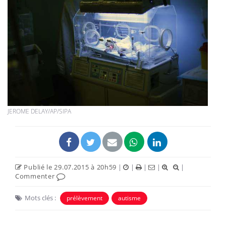
JEROME DELAY/AP/SIPA
Publié le 29.07.2015 à 20h59
|
|
|
|
|
Commenter
Mots clés :
prélèvement
autisme