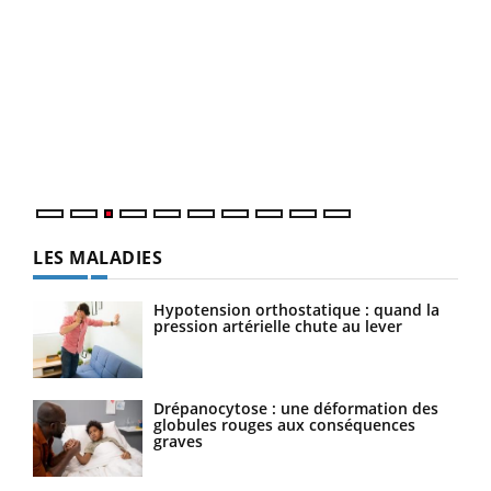
Ecz
You
pour
L'ét
Vaca
Nos 
LES MALADIES
Hypotension orthostatique : quand la
pression artérielle chute au lever
Drépanocytose : une déformation des
globules rouges aux conséquences
graves