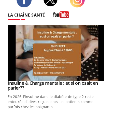
Twitter
Facebook
Instagram
LA CHAÎNE SANTÉ
Youtube
Youtube
Insuline & Charge mentale : et si on osait en
Youtube
Youtube
parler??
En 2026, l'insuline dans le diabète de type 2 reste
entourée d'idées reçues chez les patients comme
parfois chez les soignants.