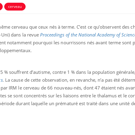
cerveau
même cerveau que ceux nés à terme. C’est ce qu’observent des c
-Uni) dans la revue
Proceedings of the National Academy of Scienc
aient notamment pourquoi les nourrissons nés avant terme sont p
veloppementaux.
5 % souffrent d’autisme, contre 1 % dans la population générale
cs
. La cause de cette observation, en revanche, n’a pas été déte
Comment oublier les
Chikung
é par IRM le cerveau de 66 nouveau-nés, dont 47 étaient nés ava
écrans en vacances ?
West Nil
t-il dan
es se sont concentrés sur les liaisons entre le thalamus et le cor
France ?
ériode durant laquelle un prématuré est traité dans une unité d
Toujours connectés :
Les méd
comment le travail
protègen
empiète de plus en plus
?
sur nos soirées