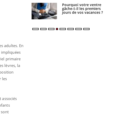
alovirus : ce qui
Pourquoi votre ventre
ans la prise en
gâche-t-il les premiers
des femmes
jours de vos vacances ?
es
es adultes. En
x impliquées
iel primaire
s lèvres, la
position
 les
 associés
nfants
 sont