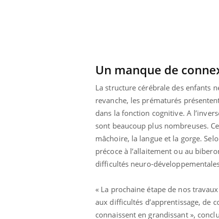
Grossesse à risque : ce jus
naturel attire l'attention
des chercheurs
Un manque de conne
La structure cérébrale des enfants n
revanche, les prématurés présentent
dans la fonction cognitive. A l’inve
sont beaucoup plus nombreuses. Cette
mâchoire, la langue et la gorge. Selo
précoce à l’allaitement ou au bibero
difficultés neuro-développementales
« La prochaine étape de nos trava
aux difficultés d’apprentissage, de 
connaissent en grandissant », conclut