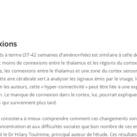
Cancer colorectal : une
Cytomég
stratégie simple aurait
change d
changé la donne au Pays
charge 
basque
enceint
xions
és à terme (37-42 semaines d’aménorrhée) est similaire à celle d
 moins de connexions entre le thalamus et les régions du corte
rse, les connexions entre le thalamus et une zone du cortex sensor
 aire cérabrale sert à analyser les signaux émis par le visage, le
n les auteurs, cette « hyper-connectivité » peut être liée à une ex
n. Le manque de connexion dans le cortex, lui, pourrait expliquer
 qui surviennent plus tard.
ux consistera à mieux comprendre comment ces changements sont
concentration et aux difficultés sociales que bon nombre de ces e
 le Dr Hilary Toulmine, principal auteur de l’étude. Ces résultats