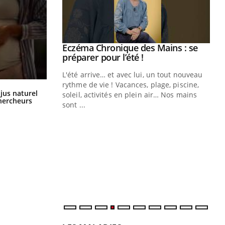
ale : et si on
Eczéma Chronique des Mains : se
Youtube
ube
Youtube
préparer pour l’été !
e diabète de type 2
L'été arrive… et avec lui, un tout nouveau
çues chez les
rythme de vie ! Vacances, plage, piscine,
Comment oublier les écrans en
 jus naturel
ez les soignants.
soleil, activités en plein air… Nos mains
vacances ?
chercheurs
sont ...
Di
You
Le 
nom
dia
défi