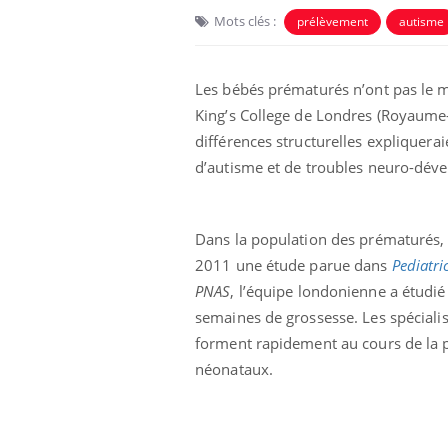
Mots clés :
prélèvement
autisme
Les bébés prématurés n’ont pas le 
King’s College de Londres (Royaume
différences structurelles expliquer
d’autisme et de troubles neuro-dé
Dans la population des prématurés, 
2011 une étude parue dans
Pediatri
Hantavirus : un cas
PNAS
, l’équipe londonienne a étudi
détecté chez un touriste
en France
semaines de grossesse. Les spécialist
forment rapidement au cours de la p
néonataux.
Mortalité infantile : un
rapport s’interroge sur
son taux élevé en France