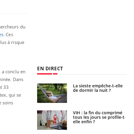
hercheurs du
es
. Ces
lus à risque
EN DIRECT
, a conclu en
rminée. Dans
unya, dengue,
La sieste empêche-t-elle
nt 33
e : que se passe-
de dormir la nuit ?
s le sud de la
tex, qui se
e soins
icaments GLP-1
VIH : la fin du comprimé
t-ils aussi les os
tous les jours se profile-t-
elle enfin ?