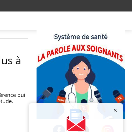
lus à
érence qui
étude.
Publicité