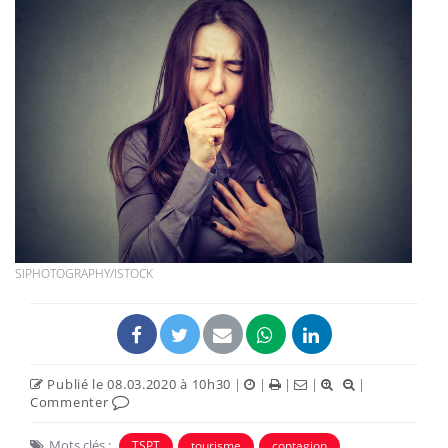
SIPHOTOGRAPHY/ISTOCK
Publié le 08.03.2020 à 10h30
|
|
|
|
|
Commenter
Mots clés :
TSPT
tourisme
contagion