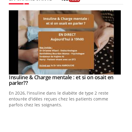
Youtube
Youtube
Insuline & Charge mentale : et si on osait en
Youtube
Youtube
parler??
En 2026, l'insuline dans le diabète de type 2 reste
entourée d'idées reçues chez les patients comme
parfois chez les soignants.
Ecz
You