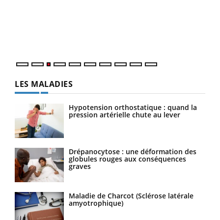
pour
L'ét
Vaca
Nos 
LES MALADIES
Hypotension orthostatique : quand la
pression artérielle chute au lever
Drépanocytose : une déformation des
globules rouges aux conséquences
graves
Maladie de Charcot (Sclérose latérale
amyotrophique)