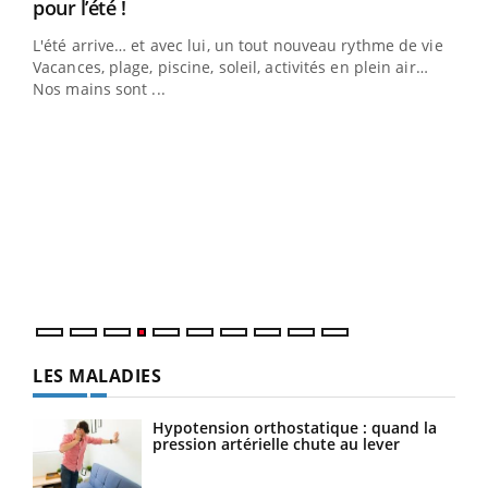
Youtube
pour l’été !
L'été arrive… et avec lui, un tout nouveau rythme de vie !
Vacances, plage, piscine, soleil, activités en plein air…
Nos mains sont ...
Dia
You
Le 
pers
ques
LES MALADIES
Hypotension orthostatique : quand la
pression artérielle chute au lever