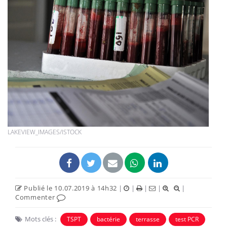
LAKEVIEW_IMAGES/ISTOCK
Publié le 10.07.2019 à 14h32
|
|
|
|
|
Commenter
Mots clés :
TSPT
bactérie
terrasse
test PCR