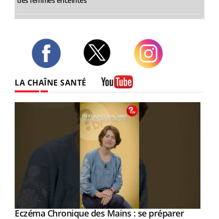
des femmes enceintes
Twitter
Facebook
Instagram
LA CHAÎNE SANTÉ
Youtube
Eczéma Chronique des Mains : se préparer
Youtube