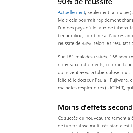
90% de réussite
Mon enfant est-il trop
sensible ou simplement
Actuellement
, seulement la moitié (
très empathique ?
Mais cela pourrait rapidement change
l'un des pays où le taux de tuberculo
bedaquiline, combiné à d’autres ant
réussite de 93%, selon les résultats d
Sur 181 malades traités, 168 sont tot
nouveaux traitements, comme la bed
qui vivent avec la tuberculose multir
félicité le docteur Paula I Fujiwara, 
maladies respiratoires (UICTMR), qui 
Moins d’effets second
Ce succès du nouveau traitement a é
de tuberculose multi-résistante est f