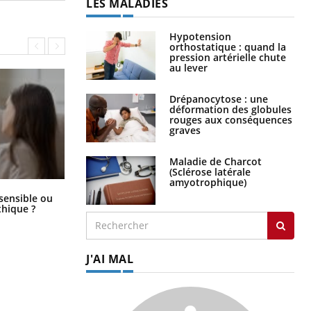
LES MALADIES
Hypotension
orthostatique : quand la
pression artérielle chute
au lever
Drépanocytose : une
déformation des globules
rouges aux conséquences
graves
Maladie de Charcot
(Sclérose latérale
amyotrophique)
Bébés, jeunes enfants : quelle
 sensible ou
trousse à pharmacie pour les
hique ?
vacances ?
J'AI MAL