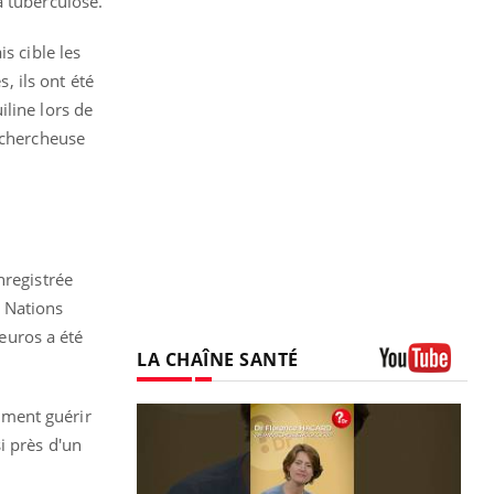
a tuberculose.
s cible les
, ils ont été
iline lors de
 chercheuse
nregistrée
 Nations
’euros a été
LA CHAÎNE SANTÉ
Youtube
iment guérir
i près d'un