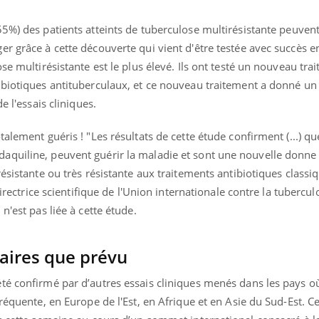
Comment éviter une otite
Grossess
pendant les vacances ?
naturel 
55%) des patients atteints de tuberculose multirésistante peuvent
des che
r grâce à cette découverte qui vient d'être testée avec succès en
se multirésistante est le plus élevé. Ils ont testé un nouveau trai
ibiotiques antituberculaux, et ce nouveau traitement a donné un
e l'essais cliniques.
alement guéris ! "Les résultats de cette étude confirment (...) qu
aquiline, peuvent guérir la maladie et sont une nouvelle donne
ésistante ou très résistante aux traitements antibiotiques classiq
directrice scientifique de l'Union internationale contre la tubercul
n'est pas liée à cette étude.
aires que prévu
té confirmé par d’autres essais cliniques menés dans les pays o
réquente, en Europe de l'Est, en Afrique et en Asie du Sud-Est. Ce