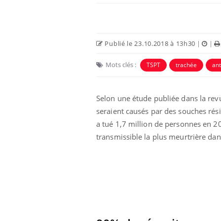
Publié le 23.10.2018 à 13h30
|
|
Mots clés :
TSPT
trachée
ant
Selon une étude publiée dans la re
seraient causés par des souches rési
a tué 1,7 million de personnes en 20
transmissible la plus meurtrière da
Éclipse solaire du 12 août
: “Des verres adaptés,
c'est indispensable pour
la santé des yeux”
Les troubles du sommeil
modifient votre cerveau !