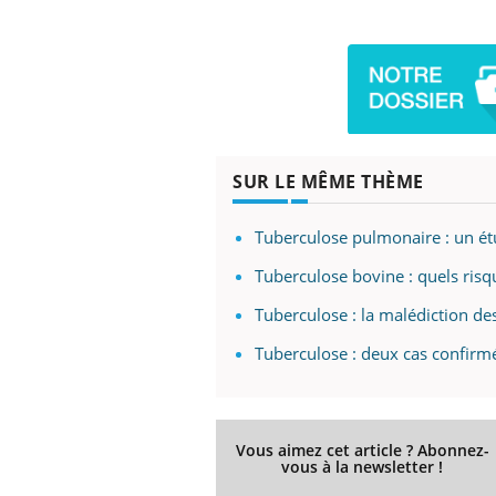
Eczéma Chronique des Mains :
Car
Youtube
You
Youtube
expliquer ma maladie
pré
Il y a des sujets qui sont faciles à aborder...
Fati
SUR LE MÊME THÈME
d'autres non ! D'un côté, poser des
mêm
questions sur la maladie d'un proche c'est
care
montrer ...
...
Tuberculose pulmonaire : un ét
Tuberculose bovine : quels ris
Tuberculose : la malédiction des
Tuberculose : deux cas confirm
Vous aimez cet article ? Abonnez-
vous à la newsletter !