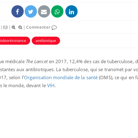
|
|
|
Commenter
iobiorésistance
antibiotique
vue médicale
The Lancet
en 2017, 12,4% des cas de tuberculose, d’
stantes aux antibiotiques. La tuberculose, qui se transmet par v
17, selon l’
Organisation mondiale de la santé
(OMS), ce qui en fa
ns le monde, devant le
VIH
.
Bébés, jeunes enfants :
Hantavir
quelle trousse à
détecté 
pharmacie pour les
en Fran
vacances ?
Syndrome métabolique :
Mortalit
quels sont les meilleurs
rapport 
exercices physiques ?
son tau