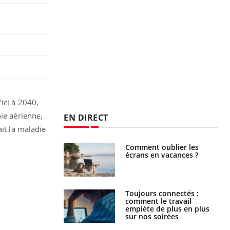
ici à 2040,
oie aérienne,
EN DIRECT
it la maladie
us : un cas
Comment oublier les
chez un touriste
écrans en vacances ?
ce
é infantile : un
Toujours connectés :
s’interroge sur
comment le travail
x élevé en France
empiète de plus en plus
sur nos soirées