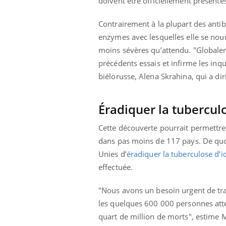
doivent être officiellement présent
Contrairement à la plupart des antib
enzymes avec lesquelles elle se nourri
moins sévères qu’attendu. "Globaleme
précédents essais et infirme les inq
biélorusse, Alena Skrahina, qui a diri
Éradiquer la tuberculo
Cette découverte pourrait permettre 
dans pas moins de 117 pays. De quoi
Unies d’
éradiquer la tuberculose d’i
effectuée.
"Nous avons un besoin urgent de tr
les quelques 600 000 personnes atte
quart de million de morts", estime