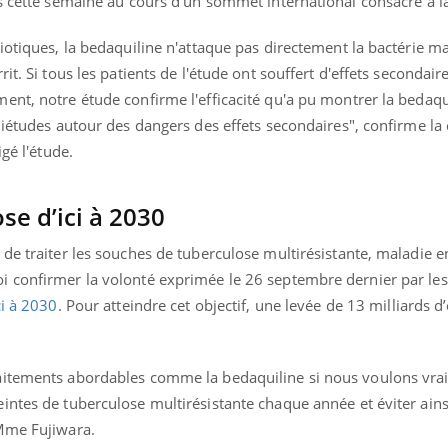
és cette semaine au cours d’un sommet international consacré à l
iotiques, la bedaquiline n'attaque pas directement la bactérie mai
t. Si tous les patients de l'étude ont souffert d'effets secondaires
nt, notre étude confirme l'efficacité qu'a pu montrer la bedaqu
uiétudes autour des dangers des effets secondaires", confirme la
gé l'étude.
se d’ici à 2030
de traiter les souches de tuberculose multirésistante, maladie e
 confirmer la volonté exprimée le 26 septembre dernier par les
ci à 2030
. Pour atteindre cet objectif, une levée de 13 milliards d
aitements abordables comme la bedaquiline si nous voulons vra
intes de tuberculose multirésistante chaque année et éviter ains
 Mme Fujiwara.