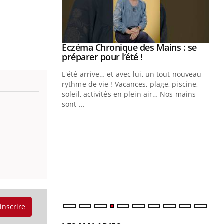
ale : et si on
Eczéma Chronique des Mains : se
Youtube
ube
Youtube
préparer pour l’été !
e diabète de type 2
L'été arrive… et avec lui, un tout nouveau
çues chez les
rythme de vie ! Vacances, plage, piscine,
ez les soignants.
soleil, activités en plein air… Nos mains
sont ...
Di
You
Le 
nom
dia
défi
'inscrire