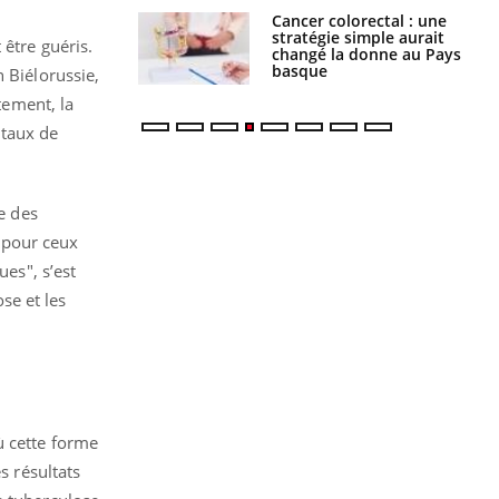
e à risque : ce jus
Cancer colorectal : une
attire l'attention
stratégie simple aurait
 être guéris.
rcheurs
changé la donne au Pays
basque
 Biélorussie,
tement, la
 taux de
e des
 pour ceux
ues", s’est
ose et les
ù cette forme
s résultats