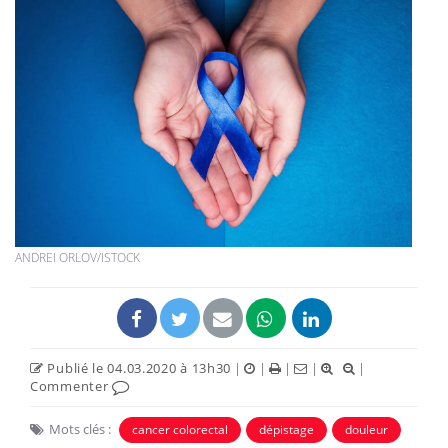
ANDREI ORLOV/ISTOCK
Publié le 04.03.2020 à 13h30
|
|
|
|
|
Commenter
Mots clés :
cancer colorectal
dépistage
douleur