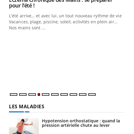
Youtube
pour l’été !
L'été arrive… et avec lui, un tout nouveau rythme de vie !
Vacances, plage, piscine, soleil, activités en plein air…
Nos mains sont ...
Dia
You
Le 
pers
ques
LES MALADIES
Hypotension orthostatique : quand la
pression artérielle chute au lever