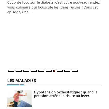
Coup de food sur le diabète, c'est votre nouveau rendez-
 en
vous culinaire qui bouscule les idées reçues ! Dans cet
u
épisode, une ...
Qua
You
"Les
trav
DRH 
LES MALADIES
Hypotension orthostatique : quand la
pression artérielle chute au lever