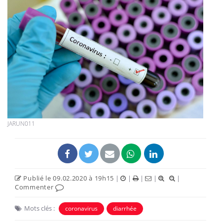
JARUN011
Publié le 09.02.2020 à 19h15
|
|
|
|
|
Commenter
Mots clés :
coronavirus
diarrhée