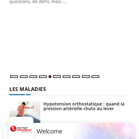
matière de bilan de santé : l'utilisation d'un « jumeau
questions, de défis, mais ...
numérique » permet ...
COU
You
Coup
vous
épis
LES MALADIES
Hypotension orthostatique : quand la
pression artérielle chute au lever
Welcome
Drépanocytose : une déformation des
globules rouges aux conséquences