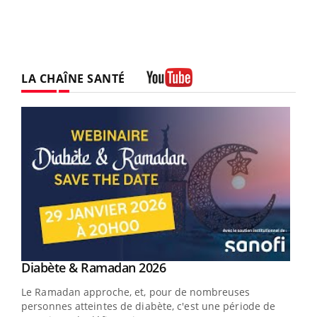
LA CHAÎNE SANTÉ
Youtube
Youtube
Diabète & Ramadan 2026
Un « jumeau numérique » pour faciliter l’accès
Youtube
Youtube
Youtube
à la médecine préventive
Le Ramadan approche, et, pour de nombreuses
Un établissement lié à un groupe mutualiste innove en
personnes atteintes de diabète, c'est une période de