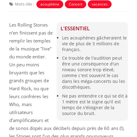
Mots clés :
acouphène
Concert
vacances
Les Rolling Stones
L'ESSENTIEL
n’en finissent pas de
Les acouphènes gâcheraient le
remplir les temples
vie de plus de 3 millions de
de la musique "live"
Français.
du monde entier.
Ce trouble de l'audition peut
être une conséquence d'un
Un peu moins
niveau sonore trop élevé,
bruyants que les
comme c'est souvent le cas
grands groupes de
dans les méga-concerts ou les
discothèques.
Hard Rock, ou que
Ne pas entendre ce qui se dit à
leurs confrères les
1 mètre est le signe qu'il est
Who, mais
temps de s'éloigner de la
utilisateurs
source du bruit.
d’amplificateurs et
de sonos dopés aux décibels depuis près de 60 ans (!),
les Stones sont l’un des plus grands pourvoyeurs