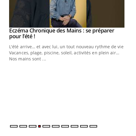
Eczéma Chronique des Mains : se préparer
Youtube
Youtube
pour l’été !
L'été arrive… et avec lui, un tout nouveau rythme de vie !
Vacances, plage, piscine, soleil, activités en plein air…
Nos mains sont ...
Dia
You
Le 
pers
ques