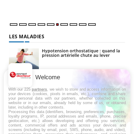
épis
LES MALADIES
Hypotension orthostatique : quand la
pression artérielle chute au lever
Welcome
Drépanocytose : une déformation des
globules rouges aux conséquences
graves
With our 225
partners
, we wish to store and access information on
your devices (cookies, pixels in emails, etc.), combine and share
your personal data with our partners, whether collected on this
website or in our emails, already held by some of us, or obtained
Maladie de Charcot (Sclérose latérale
later, including in other contexts.
amyotrophique)
Processing this data (identifiers, browsing, preferences, purchases,
loyalty programs, IP, postal addresses and emails, phone, precise
geolocation, etc.) allows developing and offering you services,
content, commercial offers and ads across your devices and
screens (including by email, post, SMS, phone, audio, and video),