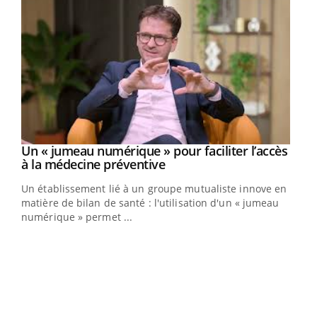
Un « jumeau numérique » pour faciliter l’accès
Youtube
Youtube
à la médecine préventive
Un établissement lié à un groupe mutualiste innove en
e
matière de bilan de santé : l'utilisation d'un « jumeau
numérique » permet ...
COU
You
Coup
vous