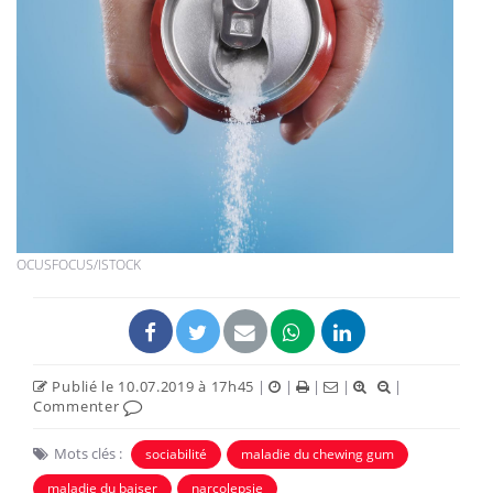
OCUSFOCUS/ISTOCK
Publié le 10.07.2019 à 17h45
|
|
|
|
|
Commenter
Mots clés :
sociabilité
maladie du chewing gum
maladie du baiser
narcolepsie