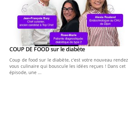
Youtube
COUP DE FOOD sur le diabète
Youtube
Coup de food sur le diabète, c'est votre nouveau rendez-
vous culinaire qui bouscule les idées reçues ! Dans cet
épisode, une ...
Yout
Quand l’entreprise mise sur le bien être global
Ecz
Youtube
You
(3/3
Dans
vous
quot