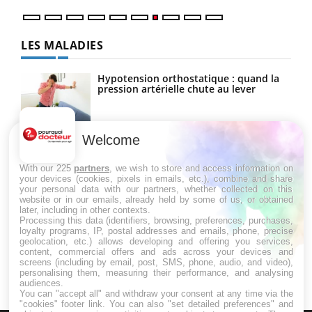
LES MALADIES
Hypotension orthostatique : quand la
pression artérielle chute au lever
Welcome
Drépanocytose : une déformation des
globules rouges aux conséquences
graves
With our 225
partners
, we wish to store and access information on
your devices (cookies, pixels in emails, etc.), combine and share
your personal data with our partners, whether collected on this
website or in our emails, already held by some of us, or obtained
Maladie de Charcot (Sclérose latérale
later, including in other contexts.
amyotrophique)
Processing this data (identifiers, browsing, preferences, purchases,
loyalty programs, IP, postal addresses and emails, phone, precise
geolocation, etc.) allows developing and offering you services,
content, commercial offers and ads across your devices and
screens (including by email, post, SMS, phone, audio, and video),
personalising them, measuring their performance, and analysing
audiences.
You can "accept all" and withdraw your consent at any time via the
"cookies" footer link
. You can also "set detailed preferences" and