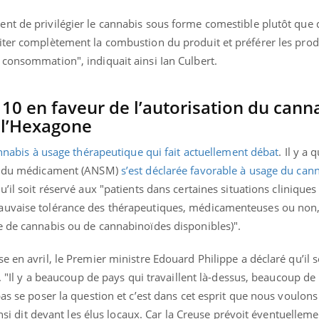
nt de privilégier le cannabis sous forme comestible plutôt que 
iter complètement la combustion du produit et préférer les prod
 consommation", indiquait ainsi Ian Culbert.
 10 en faveur de l’autorisation du cann
 l’Hexagone
annabis à usage thérapeutique qui fait actuellement débat
. Il y a
té du médicament (ANSM)
s’est déclarée favorable à usage du cann
’il soit réservé aux "patients dans certaines situations cliniques
auvaise tolérance des thérapeutiques, médicamenteuses ou non,
e de cannabis ou de cannabinoïdes disponibles)".
 en avril, le Premier ministre Edouard Philippe a déclaré qu’il s
r. "Il y a beaucoup de pays qui travaillent là-dessus, beaucoup de
as se poser la question et c’est dans cet esprit que nous voulons 
ainsi dit devant les élus locaux. Car la Creuse prévoit éventuellem