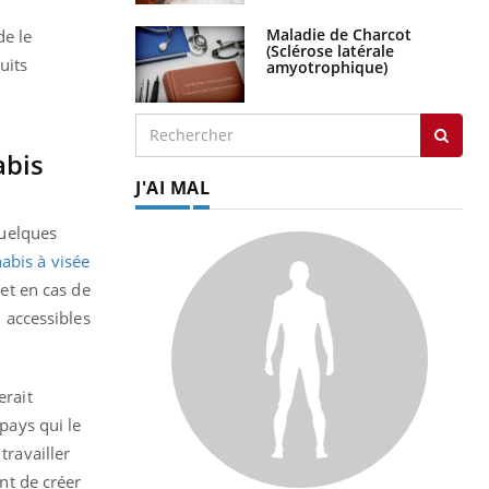
Maladie de Charcot
de le
(Sclérose latérale
uits
amyotrophique)
abis
J'AI MAL
 quelques
abis à visée
 et en cas de
 accessibles
erait
 pays qui le
travailler
ent de créer