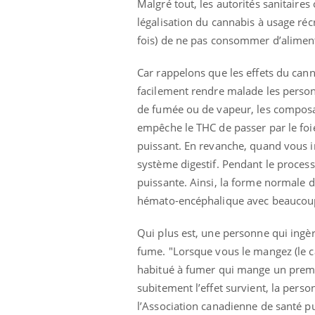
Malgré tout, les autorités sanitai
ez les soignants.
soleil, activités en plein air… Nos mains
défi
sont ...
légalisation du cannabis à usage ré
fois) de ne pas consommer d’alimen
Car rappelons que les effets du can
facilement rendre malade les perso
de fumée ou de vapeur, les composa
empêche le THC de passer par le foie
puissant. En revanche, quand vous i
système digestif. Pendant le process
puissante. Ainsi, la forme normale d
hémato-encéphalique avec beaucoup
Qui plus est, une personne qui ingè
fume. "Lorsque vous le mangez (le 
habitué à fumer qui mange un premie
subitement l’effet survient, la perso
l’Association canadienne de santé p