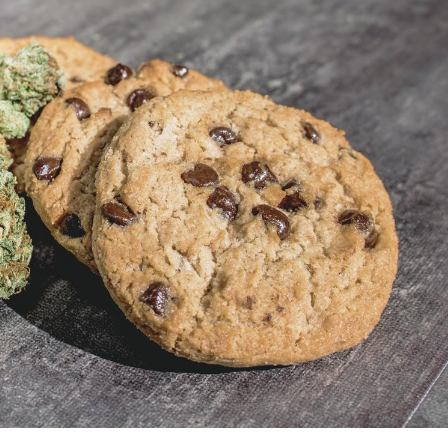
Cerveau : le mystère de la
Le déca
"madeleine de Proust"
d'été : 
enfin expliqué
sommeil
Intolérance au gluten : les
Grossess
nouvelles
pourraie
recommandations de la
poids d
HAS
Insuffisance cardiaque :
Autisme
comment mieux la
cerveau 
prévenir
visages