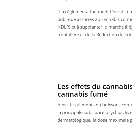
"La réglementation modifiée est la pr
publique associés au cannabis comes
NDLR) et à supplanter le marché illég
frontalière et de la Réduction du 
Les effets du cannabi
cannabis fumé
Ainsi, les aliments ou boissons con
ale : et si on
Eczéma Chronique des Mains : se
Dia
Youtube
You
ube
Youtube
préparer pour l’été !
la principale substance psychoactive
Le 
dermatologique, la dose maximale p
 diabète de type 2
L'été arrive… et avec lui, un tout nouveau
nom
ues chez les
rythme de vie ! Vacances, plage, piscine,
diab