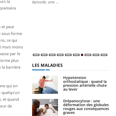
uis la
ière de bilan de
épisode, une ...
« jumeau
 première
Qu
You
êtr
"Le
 et peut
qua
s sous forme
Doc
ns, ce qui
dir
né mais moins
asse par le
 forme plus
LES MALADIES
 la barrière
Hypotension
orthostatique : quand la
pression artérielle chute
une qui en
au lever
t quelqu’un
e, et quand
Drépanocytose : une
déformation des globules
teur de
rouges aux conséquences
graves