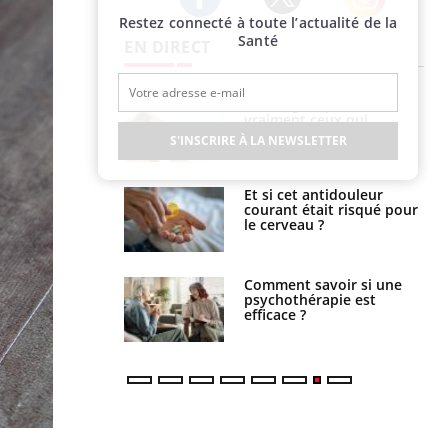
Restez connecté à toute l’actualité de la
Twitter
Facebook
Instagram
Santé
EN DIRECT
lage des horaires
Bronzage : qui sont
quel impact sur le
vraiment ceux qui
 ?
cherchent à dorer leur
S'INSCRIRE À LA NEWSLETTER
peau ?
e : ces polluants
Et si cet antidouleur
nt influencer le
courant était risqué pour
es enfants
le cerveau ?
 : pourquoi le
Comment savoir si une
reconnaît-il les
psychothérapie est
 autrement ?
efficace ?