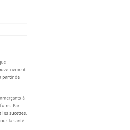
que
 gouvernement
 partir de
commerçants à
arfums. Par
 les sucettes.
pour la santé