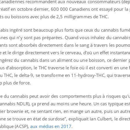
res canadiennes recommandent aux nouveaux consommateurs (dep
mutualiste innove en mat
s, mais ...
santé : l'utilisation d'un 
créatif en octobre dernier, 600 000 Canadiens ont essayé pour la
numérique » permet ...
ts ou boissons avec plus de 2,5 milligrammes de THC.
nabis ingéré sont beaucoup plus forts que ceux du cannabis fumé
nnes qui n’y sont pas préparées. Quand vous inhalez du cannabi
nts sont absorbés directement dans le sang à travers les poumo
 et le dirige directement vers le cerveau, d’où un effet instanta
ngérez du cannabis dans un aliment ou une boisson, ce dernier p
us d’absorption, le THC traverse le foie où il est converti en une
u THC, le delta-9, se transforme en 11-hydroxy-THC, qui traverse
 plus de force.
re du cannabis peut avoir des comportements plus à risques qu'
cannabis NDLR), ça prend au moins une heure. Un cas typique es
r brownie et, ne sentant rien, en mange un autre, puis un autr
nne se trouve en état de surdose", expliquait Ian Culbert, le direc
ublique (ACSP),
aux médias en 2017
.