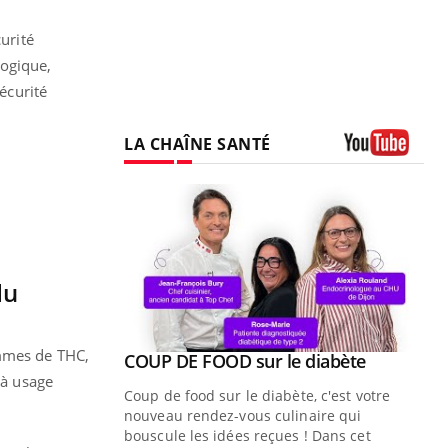
urité
logique,
écurité
LA CHAÎNE SANTÉ
Youtube
du
ammes de THC,
Youtube
ue » pour
COUP DE FOOD sur le diabète
Youtube
médecine
 à usage
Coup de food sur le diabète, c'est votre
nouveau rendez-vous culinaire qui
n groupe
bouscule les idées reçues ! Dans cet