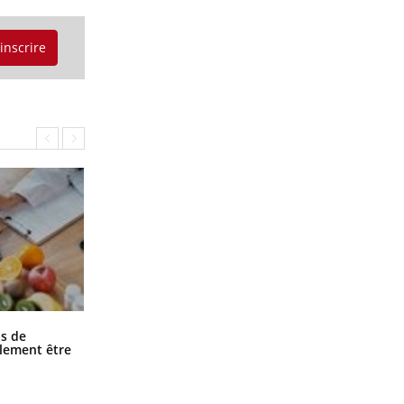
'inscrire
Grossesse et chaleur : ce que dit la
s de
science
alement être