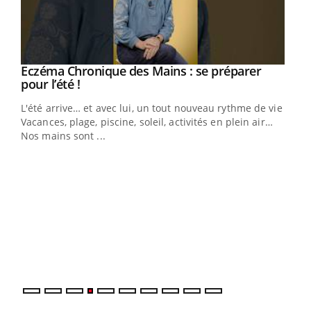
Eczéma Chronique des Mains : se préparer
Youtube
Youtube
pour l’été !
L'été arrive… et avec lui, un tout nouveau rythme de vie !
Vacances, plage, piscine, soleil, activités en plein air…
Nos mains sont ...
Dia
You
Le 
pers
ques