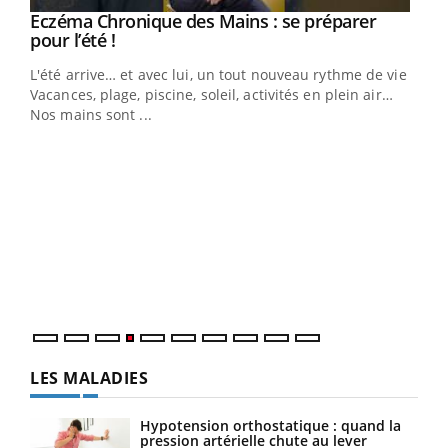
Eczéma Chronique des Mains : se préparer
Youtube
Youtube
pour l’été !
L'été arrive… et avec lui, un tout nouveau rythme de vie !
Vacances, plage, piscine, soleil, activités en plein air…
Nos mains sont ...
Dia
You
Le 
pers
ques
LES MALADIES
Hypotension orthostatique : quand la
pression artérielle chute au lever