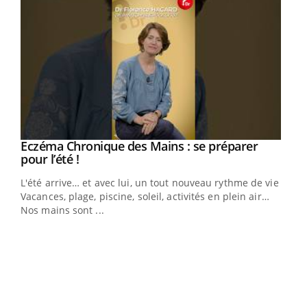
Eczéma Chronique des Mains : se préparer
Youtube
Youtube
pour l’été !
L'été arrive… et avec lui, un tout nouveau rythme de vie !
Vacances, plage, piscine, soleil, activités en plein air…
Nos mains sont ...
Dia
You
Le 
pers