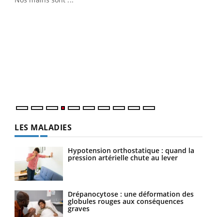
Dia
You
Le 
pers
ques
LES MALADIES
Hypotension orthostatique : quand la
pression artérielle chute au lever
Drépanocytose : une déformation des
globules rouges aux conséquences
graves