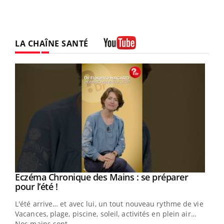
LA CHAÎNE SANTÉ
Youtube
Eczéma Chronique des Mains : se préparer
Youtube
Youtube
pour l’été !
L'été arrive… et avec lui, un tout nouveau rythme de vie !
Vacances, plage, piscine, soleil, activités en plein air…
Nos mains sont ...