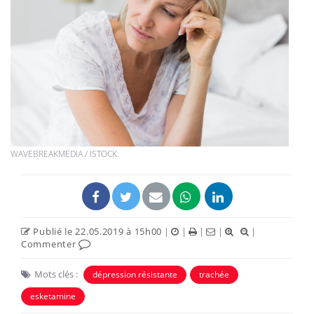
WAVEBREAKMEDIA / ISTOCK.
Publié le 22.05.2019 à 15h00
|
|
|
|
|
Commenter
Mots clés :
dépression résistante
trachée
esketamine