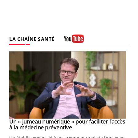
LA CHAÎNE SANTÉ
Youtube
Un « jumeau numérique » pour faciliter l’accès
Youtube
Youtube
à la médecine préventive
Un établissement lié à un groupe mutualiste innove en