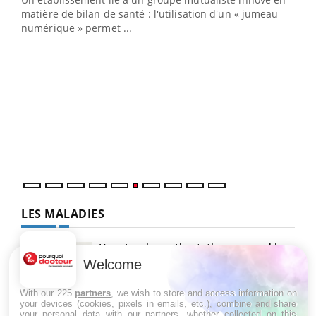
e
matière de bilan de santé : l'utilisation d'un « jumeau
numérique » permet ...
COU
You
Coup
vous
épis
LES MALADIES
Hypotension orthostatique : quand la
pression artérielle chute au lever
Welcome
With our 225
partners
, we wish to store and access information on
your devices (cookies, pixels in emails, etc.), combine and share
Drépanocytose : une déformation des
your personal data with our partners, whether collected on this