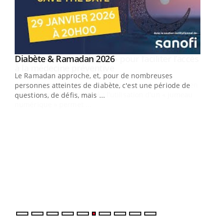
Youtube
Diabète & Ramadan 2026
Un « jumeau numérique » pour faciliter l’accès
Youtube
Youtube
Youtube
à la médecine préventive
Le Ramadan approche, et, pour de nombreuses
Un établissement lié à un groupe mutualiste innove en
personnes atteintes de diabète, c'est une période de
matière de bilan de santé : l'utilisation d'un « jumeau
questions, de défis, mais ...
numérique » permet ...
COU
You
Coup
vous
épis