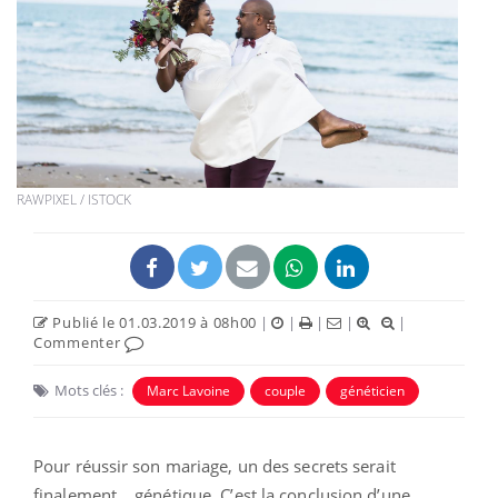
RAWPIXEL / ISTOCK
Publié le 01.03.2019 à 08h00
|
|
|
|
|
Commenter
Mots clés :
Marc Lavoine
couple
généticien
Pour réussir son mariage, un des secrets serait
finalement… génétique. C’est la conclusion d’une