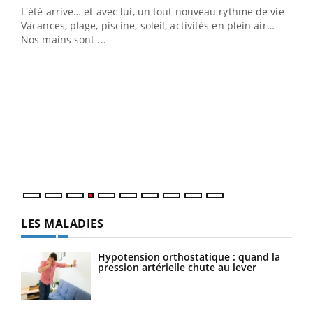
L'été arrive… et avec lui, un tout nouveau rythme de vie !
Vacances, plage, piscine, soleil, activités en plein air…
Nos mains sont ...
Dia
You
Le 
pers
ques
LES MALADIES
Hypotension orthostatique : quand la
pression artérielle chute au lever