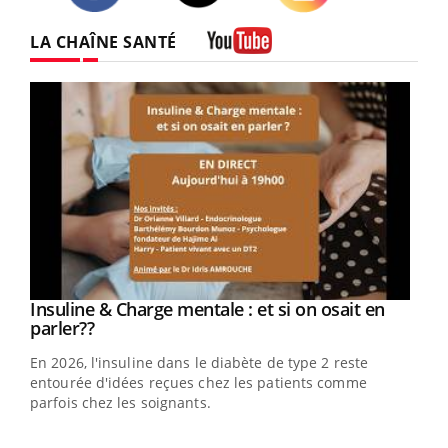
Twitter
Facebook
Instagram
LA CHAÎNE SANTÉ
Youtube
Youtube
Insuline & Charge mentale : et si on osait en
Youtube
Youtube
parler??
En 2026, l'insuline dans le diabète de type 2 reste
entourée d'idées reçues chez les patients comme
parfois chez les soignants.