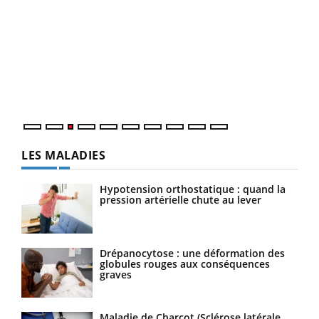
Ecz
You
pour
L'ét
Vaca
Nos 
LES MALADIES
Hypotension orthostatique : quand la
pression artérielle chute au lever
Drépanocytose : une déformation des
globules rouges aux conséquences
graves
Maladie de Charcot (Sclérose latérale