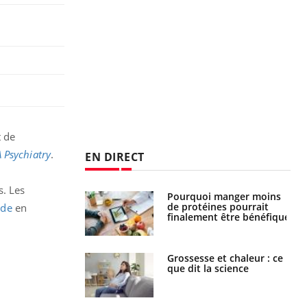
t de
 Psychiatry
.
EN DIRECT
s. Les
i votre ventre
Pourquoi manger moins
il les premiers
de protéines pourrait
ide
en
 vos vacances ?
finalement être bénéfique
haleurs :
Grossesse et chaleur : ce
i le risque de
que dit la science
rimpe-t-il ?