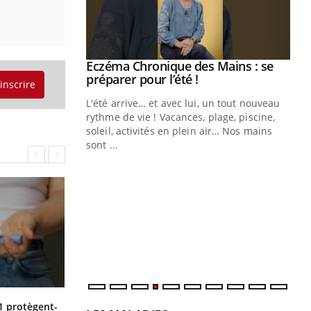
ale : et si on
Eczéma Chronique des Mains : se
Youtube
ube
Youtube
préparer pour l’été !
'inscrire
e diabète de type 2
L'été arrive… et avec lui, un tout nouveau
çues chez les
rythme de vie ! Vacances, plage, piscine,
ez les soignants.
soleil, activités en plein air… Nos mains
sont ...
Di
You
Le 
nom
dia
défi
Cytomégalovirus : ce qui change
1 protègent-