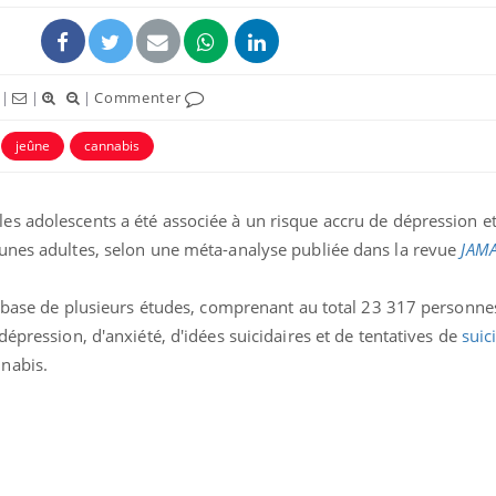
|
|
|
Commenter
jeûne
cannabis
s adolescents a été associée à un risque accru de dépression e
unes adultes, selon une méta-analyse publiée dans la revue
JAMA
a base de plusieurs études, comprenant au total 23 317 personne
Cytomégalovirus : ce qui
Pourquo
change dans la prise en
gâche-t-
épression, d'anxiété, d'idées suicidaires et de tentatives de
suic
charge des femmes
jours de
nabis.
enceintes
La sieste empêche-t-elle
Fortes c
de dormir la nuit ?
pourquo
noyade g