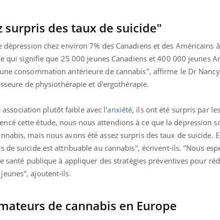
VIH : la fin du comprimé
Le Viagr
tous les jours se profile-t-
freiner 
elle enfin ?
cancer ?
 surpris des taux de suicide"
de dépression chez environ 7% des Canadiens et des Américains 
 ce qui signifie que 25 000 jeunes Canadiens et 400 000 jeunes A
d'une consommation antérieure de cannabis", affirme le Dr Nanc
fesseure de physiothérapie et d'ergothérapie.
e association plutôt faible avec l'
anxiété
, ils ont été surpris par le
cé cette étude, nous nous attendions à ce que la dépression so
nabis, mais nous avons été assez surpris des taux de suicide. En
 de suicide est attribuable au cannabis", écrivent-ils. "Nous es
de santé publique à appliquer des stratégies préventives pour réd
eunes", ajoutent-ils.
mateurs de cannabis en Europe