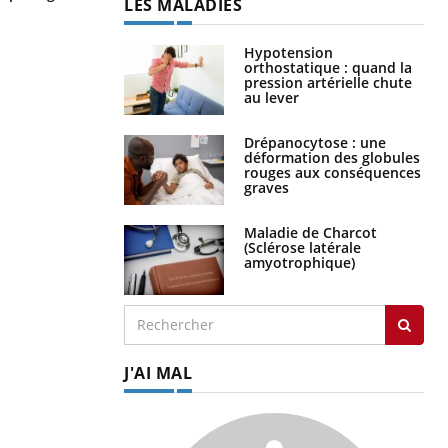
LES MALADIES
dans la prise en charge des femmes
enceintes
Hypotension
orthostatique : quand la
pression artérielle chute
au lever
Drépanocytose : une
déformation des globules
rouges aux conséquences
graves
Maladie de Charcot
(Sclérose latérale
amyotrophique)
J'AI MAL