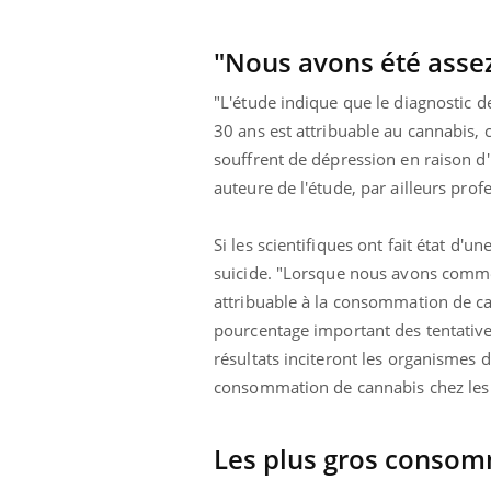
Les médicaments GLP-1
protègent-ils aussi les os
?
"Nous avons été assez
"L'étude indique que le diagnostic 
30 ans est attribuable au cannabis,
souffrent de dépression en raison 
auteure de l'étude, par ailleurs pro
Si les scientifiques ont fait état d'un
suicide. "Lorsque nous avons commen
attribuable à la consommation de can
pourcentage important des tentatives
résultats inciteront les organismes 
consommation de cannabis chez les j
Les plus gros consom