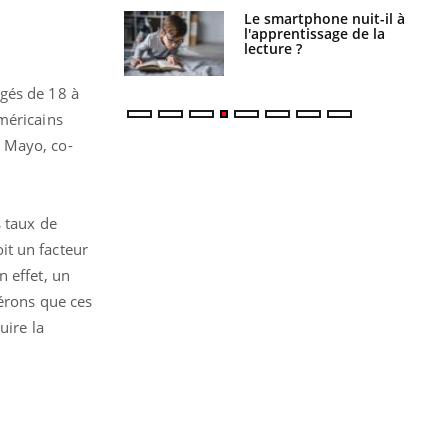
a pourrait-il
Le smartphone nuit-il à
la propagation du
l'apprentissage de la
lecture ?
âgés de 18 à
méricains
y Mayo, co-
s taux de
it un facteur
 effet, un
pérons que ces
uire la