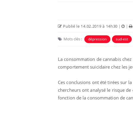
Publié le 14.02.2019 à 14h30
|
|
Mots clés :
dépression
sud-est
La consommation de cannabis chez le
comportement suicidaire chez les je
Ces conclusions ont été tirées sur l
Cancer colorectal : une
stratégie simple aurait
chercheurs ont analysé le risque de d
changé la donne au Pays
fonction de la consommation de can
basque
Chikungunya, dengue,
West Nile : que se passe-
t-il dans le sud de la
France ?