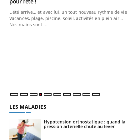
Youtube
pour l’été !
L'été arrive… et avec lui, un tout nouveau rythme de vie !
Vacances, plage, piscine, soleil, activités en plein air…
Nos mains sont ...
Dia
You
Le 
pers
ques
LES MALADIES
Hypotension orthostatique : quand la
pression artérielle chute au lever