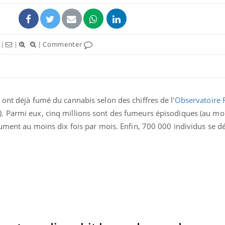
|
|
|
Commenter
ont déjà fumé du cannabis selon des chiffres de l'
Observatoire 
. Parmi eux, cinq millions sont des fumeurs épisodiques (au moi
fument au moins dix fois par mois. Enfin, 700 000 individus se d
La sieste empêche-t-elle
Fortes c
de dormir la nuit ?
pourquo
noyade g
VIH : la fin du comprimé
Le Viagr
tous les jours se profile-t-
freiner 
elle enfin ?
cancer ?