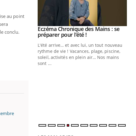
ise au point
sera
ale : et si on
Eczéma Chronique des Mains : se
Youtube
e conclu.
ube
Youtube
préparer pour l’été !
e diabète de type 2
L'été arrive… et avec lui, un tout nouveau
çues chez les
rythme de vie ! Vacances, plage, piscine,
ez les soignants.
soleil, activités en plein air… Nos mains
sont ...
Di
You
Le 
nom
dia
défi
écembre