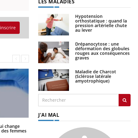
LES MALADIES
Hypotension
orthostatique : quand la
pression artérielle chute
'inscrire
au lever
Drépanocytose : une
déformation des globules
rouges aux conséquences
graves
Maladie de Charcot
(Sclérose latérale
amyotrophique)
J'AI MAL
La sieste empêche-t-elle de dormir
ui change
la nuit ?
ge des femmes