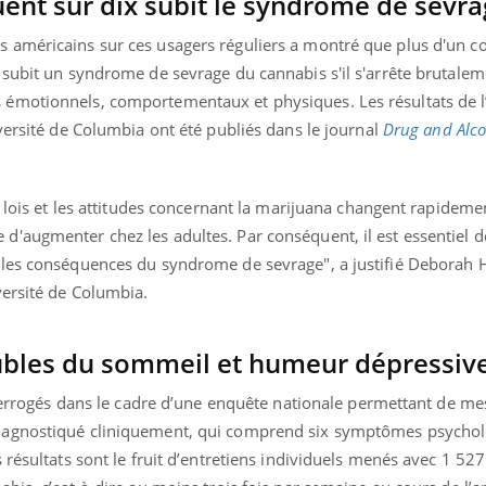
uent sur dix subit le syndrome de sevr
Pourquoi votre ventre
Pourquo
gâche-t-il les premiers
de prot
 américains sur ces usagers réguliers a montré que plus d'un
jours de vos vacances ?
finalem
 subit un syndrome de sevrage du cannabis s'il s'arrête brutale
émotionnels, comportementaux et physiques. Les résultats de l
versité de Columbia ont été publiés dans le journal
Drug and Alco
s lois et les attitudes concernant la marijuana changent rapidemen
'augmenter chez les adultes. Par conséquent, il est essentiel d
les conséquences du syndrome de sevrage", a justifié Deborah 
versité de Columbia.
roubles du sommeil et humeur dépressiv
nterrogés dans le cadre d’une enquête nationale permettant de me
iagnostiqué cliniquement, qui comprend six symptômes psychol
 résultats sont le fruit d’entretiens individuels menés avec 1 527