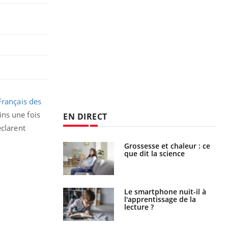
Français des
ns une fois
EN DIRECT
éclarent
haleurs :
Grossesse et chaleur : ce
i le risque de
que dit la science
rimpe-t-il ?
a pourrait-il
Le smartphone nuit-il à
la propagation du
l'apprentissage de la
lecture ?