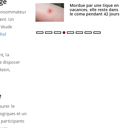
age
i manger moins
Mordue par une tique en
éines pourrait
vacances, elle reste dans
 consommateur
ent être bénéfique
le coma pendant 42 jours
ment. Un
’étude
hol
t, la
e disposer
Hasin,
e
surer le
ogiques et un
 participants