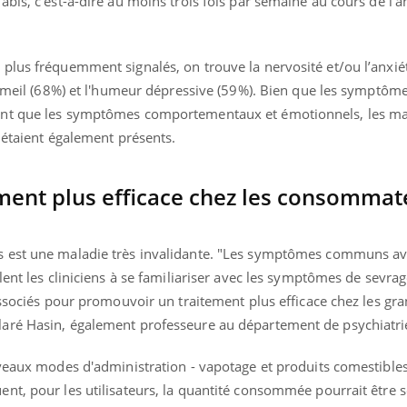
bis, c’est-à-dire au moins trois fois par semaine au cours de l’
plus fréquemment signalés, on trouve la nervosité et/ou l’anxié
sommeil (68%) et l'humeur dépressive (59%). Bien que les symptôm
ent que les symptômes comportementaux et émotionnels, les ma
 étaient également présents.
ment plus efficace chez les consommat
 est une maladie très invalidante. "Les symptômes communs av
lent les cliniciens à se familiariser avec les symptômes de sevra
associés pour promouvoir un traitement plus efficace chez les gr
aré Hasin, également professeure au département de psychiatri
uveaux modes d'administration - vapotage et produits comestible
ence en fer : comprendre pour
tube
nt, pour les utilisateurs, la quantité consommée pourrait être 
Youtube
venir