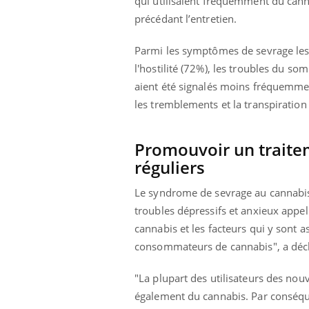
qui utilisaient fréquemment du canna
précédant l’entretien.
Parmi les symptômes de sevrage les 
l'hostilité (72%), les troubles du 
aient été signalés moins fréquemm
les tremblements et la transpiration
Promouvoir un traite
réguliers
Le syndrome de sevrage au cannabis
troubles dépressifs et anxieux appel
cannabis et les facteurs qui y sont 
consommateurs de cannabis", a décl
"La plupart des utilisateurs des no
Car
You
également du cannabis. Par conséque
pré