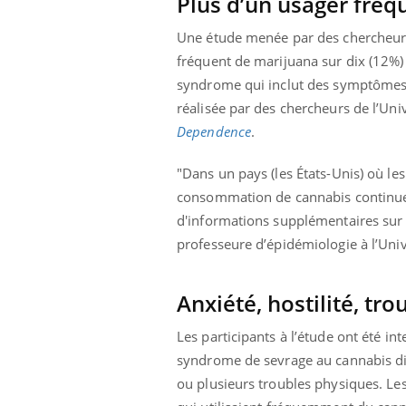
Plus d’un usager fréq
Cytomégalovirus : ce qui
change dans la prise en
Une étude menée par des chercheurs
charge des femmes
enceintes
fréquent de marijuana sur dix (12%)
syndrome qui inclut des symptômes 
réalisée par des chercheurs de l’Uni
Dependence
.
"Dans un pays (les États-Unis) où le
consommation de cannabis continue d
d'informations supplémentaires sur 
professeure d’épidémiologie à l’Uni
Anxiété, hostilité, t
Les participants à l’étude ont été i
syndrome de sevrage au cannabis d
ou plusieurs troubles physiques. Les