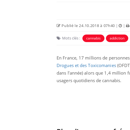
Publié le 24.10.2018 à 07h40
|
|
Mots clés :
cannabis
addiction
En France, 17 millions de personnes 
Drogues et des Toxicomanies
(OFDT)
dans l’année) alors que 1,4 million 
usagers quotidiens de cannabis.
Chikungunya, dengue,
West Nile : que se passe-
t-il dans le sud de la
France ?
Les médicaments GLP-1
protègent-ils aussi les os
?