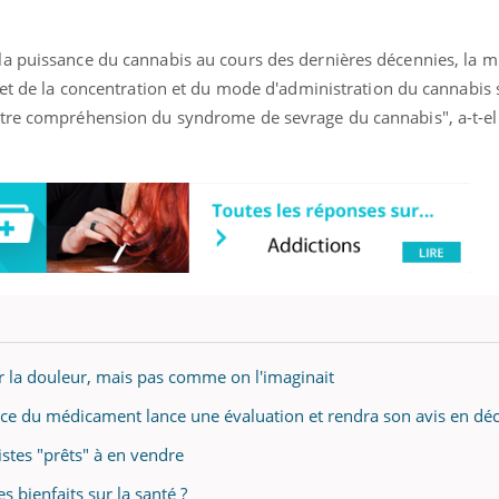
gue, irritabilité, brouillard mental ou
e alopécie… Les symptômes de la
a puissance du cannabis au cours des dernières décennies, la m
nce en fer sont multiples ce qui la rend
fet de la concentration et du mode d'administration du cannabis 
Insuline & Charge ment
Youtube
tre compréhension du syndrome de sevrage du cannabis", a-t-ell
Yout
osait en parler??
En 2026, l'insuline dans l
reste entourée d'idées re
patients comme parfois ch
r la douleur, mais pas comme on l'imaginait
nce du médicament lance une évaluation et rendra son avis en d
istes "prêts" à en vendre
s bienfaits sur la santé ?