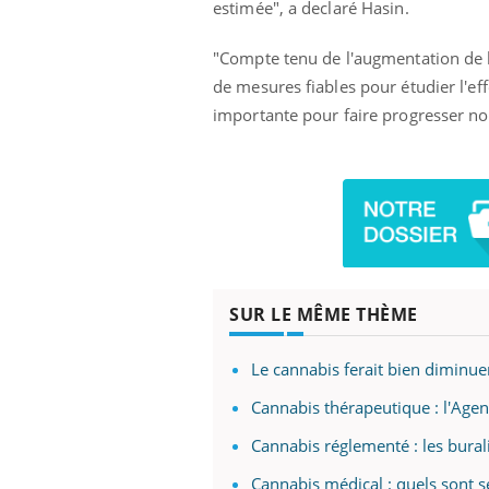
estimée", a declaré Hasin.
Fati
mêm
"Compte tenu de l'augmentation de l
care
de mesures fiables pour étudier l'ef
...
Eczéma Chronique des Mains :
Youtube
importante pour faire progresser no
Youtube
expliquer ma maladie
Il y a des sujets qui sont faciles à aborder...
d'autres non ! D'un côté, poser des
questions sur la maladie d'un proche c'est
montrer ...
SUR LE MÊME THÈME
Le cannabis ferait bien diminue
Cannabis thérapeutique : l'Age
Cannabis réglementé : les bural
Cannabis médical : quels sont se