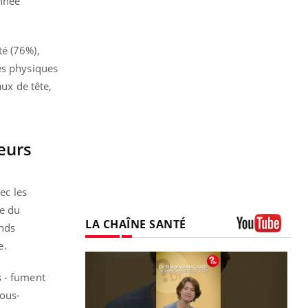
année
té (76%),
es physiques
ux de tête,
eurs
ec les
ge du
LA CHAÎNE SANTÉ
ands
Youtube
e.
s - fument
sous-