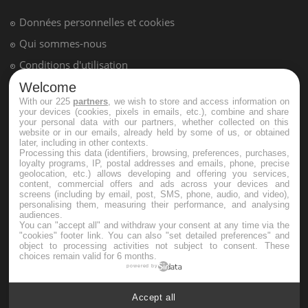
Données personnelles et cookies
Qui sommes-nous
Conditions d'utilisation
Plan du site
Welcome
With our 225
partners
, we wish to store and access information on
Mentions Légales
your devices (cookies, pixels in emails, etc.), combine and share
your personal data with our partners, whether collected on this
Nous contacter
website or in our emails, already held by some of us, or obtained
later, including in other contexts.
Processing this data (identifiers, browsing, preferences, purchases,
loyalty programs, IP, postal addresses and emails, phone, precise
NEWSLETTER
geolocation, etc.) allows developing and offering you services,
content, commercial offers and ads across your devices and
screens (including by email, post, SMS, phone, audio, and video),
Recevez toutes les semaines les meilleures infos santé
personalising them, measuring their performance, and analysing
audiences.
You can "accept all" and withdraw your consent at any time via the
"cookies" footer link
. You can also "set detailed preferences" and
object to processing activities not subject to consent. These
choices remain valid for 6 months.
powered by
S'INSCRIRE
Accept all