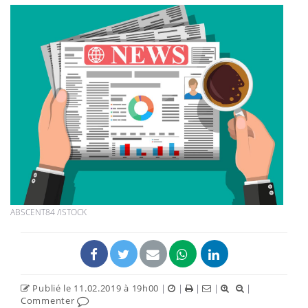
ABSCENT84 /ISTOCK
Publié le 11.02.2019 à 19h00
|
|
|
|
|
Commenter